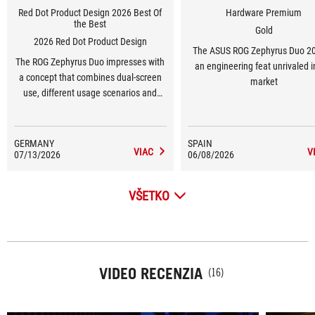
Red Dot Product Design 2026 Best Of
Hardware Premium
the Best
Gold
2026 Red Dot Product Design
The ASUS ROG Zephyrus Duo 20
The ROG Zephyrus Duo impresses with
an engineering feat unrivaled i
a concept that combines dual-screen
market
use, different usage scenarios and
technical integration in a concise
manner.
GERMANY
SPAIN
VIAC
V
07/13/2026
06/08/2026
VŠETKO
VIDEO RECENZIA
(16)