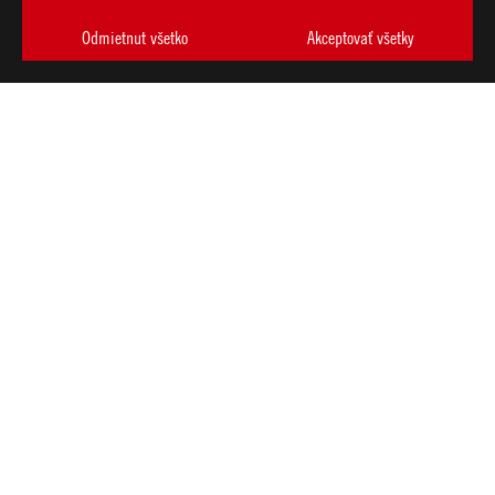
Odmietnut všetko
Akceptovať všetky
ASUS
Footer
>
GAMING NOTEBOOKY
>
NOTEBOOKY FILTER
>
ROG ZEPHYRUS DUO (2026)
AWARD
ZÍSKAJTE NAJNOVŠIE PONUKY A VIAC
VYTVORIŤ
ÚČET
O SPOLOČNOSTI ROG
DOMOV
NOVINKY