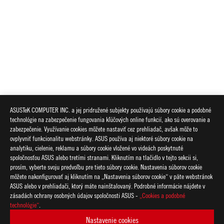
ASUSTeK COMPUTER INC. a jej pridružené subjekty používajú súbory cookie a podobné
technológie na zabezpečenie fungovania kľúčových online funkcií, ako sú overovanie a
zabezpečenie. Využívanie cookies môžete nastaviť cez prehliadač, avšak môže to
ovplyvniť funkcionalitu webstránky. ASUS používa aj niektoré súbory cookie na
analytiku, cielenie, reklamu a súbory cookie vložené vo videách poskytnuté
spoločnosťou ASUS alebo tretími stranami. Kliknutím na tlačidlo v tejto sekcii si,
prosím, vyberte svoju predvoľbu pre tieto súbory cookie. Nastavenia súborov cookie
môžete nakonfigurovať aj kliknutím na „Nastavenia súborov cookie“ v päte webstránok
ASUS alebo v prehliadači, ktorý máte nainštalovaný. Podrobné informácie nájdete v
zásadách ochrany osobných údajov spoločnosti ASUS -
„Cookies a podobné
technológie“
.
Nastavenie cookies