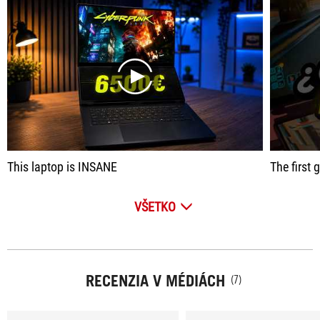
play
This laptop is INSANE
The first
VŠETKO
RECENZIA V MÉDIÁCH
(7)