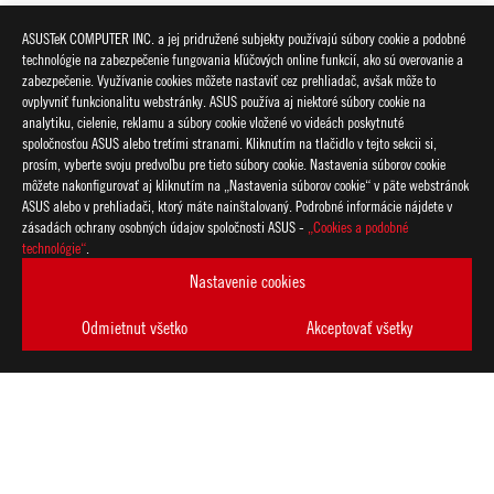
ASUSTeK COMPUTER INC. a jej pridružené subjekty používajú súbory cookie a podobné
technológie na zabezpečenie fungovania kľúčových online funkcií, ako sú overovanie a
zabezpečenie. Využívanie cookies môžete nastaviť cez prehliadač, avšak môže to
ovplyvniť funkcionalitu webstránky. ASUS používa aj niektoré súbory cookie na
analytiku, cielenie, reklamu a súbory cookie vložené vo videách poskytnuté
spoločnosťou ASUS alebo tretími stranami. Kliknutím na tlačidlo v tejto sekcii si,
prosím, vyberte svoju predvoľbu pre tieto súbory cookie. Nastavenia súborov cookie
môžete nakonfigurovať aj kliknutím na „Nastavenia súborov cookie“ v päte webstránok
ASUS alebo v prehliadači, ktorý máte nainštalovaný. Podrobné informácie nájdete v
zásadách ochrany osobných údajov spoločnosti ASUS -
„Cookies a podobné
ASUS
technológie“
.
Footer
>
GAMING NOTEBOOKY
>
NOTEBOOKY FILTER
Nastavenie cookies
>
ROG ZEPHYRUS DUO (2026)
GALLERY
Odmietnut všetko
Akceptovať všetky
ZÍSKAJTE NAJNOVŠIE PONUKY A VIAC
VYTVORIŤ
ÚČET
O SPOLOČNOSTI ROG