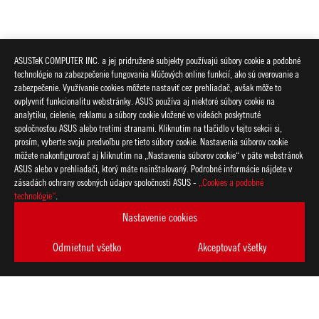
ASUSTeK COMPUTER INC. a jej pridružené subjekty používajú súbory cookie a podobné
technológie na zabezpečenie fungovania kľúčových online funkcií, ako sú overovanie a
zabezpečenie. Využívanie cookies môžete nastaviť cez prehliadač, avšak môže to
ovplyvniť funkcionalitu webstránky. ASUS používa aj niektoré súbory cookie na
analytiku, cielenie, reklamu a súbory cookie vložené vo videách poskytnuté
spoločnosťou ASUS alebo tretími stranami. Kliknutím na tlačidlo v tejto sekcii si,
prosím, vyberte svoju predvoľbu pre tieto súbory cookie. Nastavenia súborov cookie
môžete nakonfigurovať aj kliknutím na „Nastavenia súborov cookie“ v päte webstránok
ASUS alebo v prehliadači, ktorý máte nainštalovaný. Podrobné informácie nájdete v
zásadách ochrany osobných údajov spoločnosti ASUS -
„Cookies a podobné
ASUS
technológie“
.
Footer
>
GAMING NOTEBOOKY
>
NOTEBOOKY FILTER
Nastavenie cookies
>
ROG ZEPHYRUS G14 (2025)
GALLERY
Odmietnut všetko
Akceptovať všetky
ZÍSKAJTE NAJNOVŠIE PONUKY A VIAC
VYTVORIŤ
ÚČET