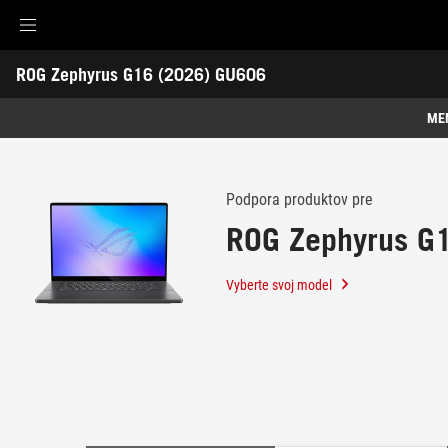
Accessibility links
ROG Zephyrus G16 (2026) GU606
Skip to content
Accessibility Help
Skip to Menu
ASUS Footer
-
Podpora
ME
Funkcie
Funkcie
Technická špecifikácia
Podpora produktov pre
ROG Zephyrus G
Ocenenie
Galéria
Vyberte svoj model
Kde kúpiť?
Podpora