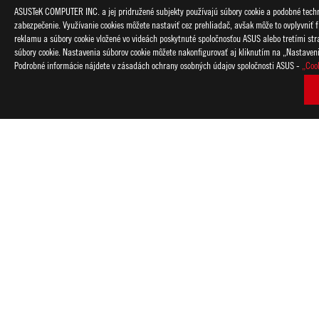
ASUSTeK COMPUTER INC. a jej pridružené subjekty používajú súbory cookie a podobné techno
zabezpečenie. Využívanie cookies môžete nastaviť cez prehliadač, avšak môže to ovplyvniť f
reklamu a súbory cookie vložené vo videách poskytnuté spoločnosťou ASUS alebo tretími strana
súbory cookie. Nastavenia súborov cookie môžete nakonfigurovať aj kliknutím na „Nastaven
Podrobné informácie nájdete v zásadách ochrany osobných údajov spoločnosti ASUS -
„Coo
Disclaimer
Štandardné testovacie prostredie Asus pre dlhotrvajúcu výdrž 
jasom 150 nitov, vypnuté osvetlenie a ďalšie nastavenia aplikác
Prehrávanie videa: Testovanie sa vykonáva s vypnutým Wi-Fi/B
napájania hlavného panelu nastavený na šetrič batérie, hlasito
Prehliadanie webu: Testovanie sa vykonáva pomocou Wi-Fi/Blu
napájania hlavného panelu nastaveného na Better Battery a 
prehranie videa s dobou obnovenia 10 sekúnd.
Medzi faktory, ktoré ovplyvňujú výdrž batérie, patrí konfigurá
batérie klesá s počtom cyklov a vekom.
Doba rýchleho nabíjania platí pri použití správneho adaptér
vypnutý (pomocou príkazu „vypnúť“). V kompatibilných scenáro
teplotnom rozsahu 20-45 stupňov celzia. Časy nabíjania sa môžu 
HDMI, HDMI High-Definition Multimedia Interface, HDMI Trade 
ochranné známky spoločnosti HDMI Licensing Administrator, In
Aktuálnu verziu HDMI 2.1 je potrebné overiť na stránke so špec