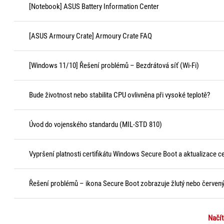
[Notebook] ASUS Battery Information Center
[ASUS Armoury Crate] Armoury Crate FAQ
[Windows 11/10] Řešení problémů – Bezdrátová síť (Wi-Fi)
Bude životnost nebo stabilita CPU ovlivněna při vysoké teplotě?
Úvod do vojenského standardu (MIL-STD 810)
Vypršení platnosti certifikátu Windows Secure Boot a aktualizace ce
Řešení problémů – ikona Secure Boot zobrazuje žlutý nebo červen
Načít