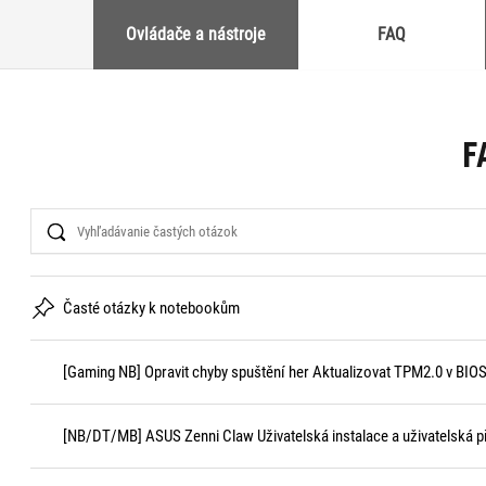
Ovládače a nástroje
FAQ
F
Search
Časté otázky k notebookům
[Gaming NB] Opravit chyby spuštění her Aktualizovat TPM2.0 v BIOS 
[NB/DT/MB] ASUS Zenni Claw Uživatelská instalace a uživatelská p