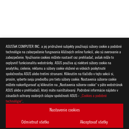
ASUSTeK COMPUTER INC. a jej pridružené subjekty používajú súbory cookie a podobné
technológie na zabezpečenie fungovania kľúčových online funkcií, ako sú overovanie a
zabezpečenie. Využívanie cookies môžete nastaviť cez prehliadač, avšak môže to
ovplyvniť funkcionalitu webstránky. ASUS používa aj niektoré súbory cookie na
analytiku, cielenie, reklamu a súbory cookie vložené vo videách poskytnuté
spoločnosťou ASUS alebo tretími stranami. Kliknutím na tlačidlo v tejto sekcii si,
prosím, vyberte svoju predvoľbu pre tieto súbory cookie. Nastavenia súborov cookie
môžete nakonfigurovať aj kliknutím na „Nastavenia súborov cookie“ v päte webstránok
ASUS alebo v prehliadači, ktorý máte nainštalovaný. Podrobné informácie nájdete v
zásadách ochrany osobných údajov spoločnosti ASUS -
„Cookies a podobné
ASUS
technológie“
.
Footer
>
GAMING MYŠI A PODLOŽKY
>
ACCESSORIES
Nastavenie cookies
>
ROG POLLING RATE BOOSTER
GALLERY
Odmietnut všetko
Akceptovať všetky