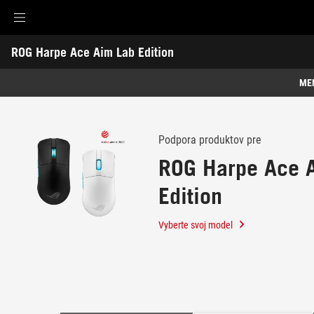
Accessibility links
ROG Harpe Ace Aim Lab Edition
Skip to content
Accessibility Help
Skip to Menu
ASUS Footer
-
Podpora
ME
Funkcie
Funkcie
Technická špecifikácia
Podpora produktov pre
ROG Harpe Ace 
Ocenenie
Edition
Galéria
Podpora
Vyberte svoj model