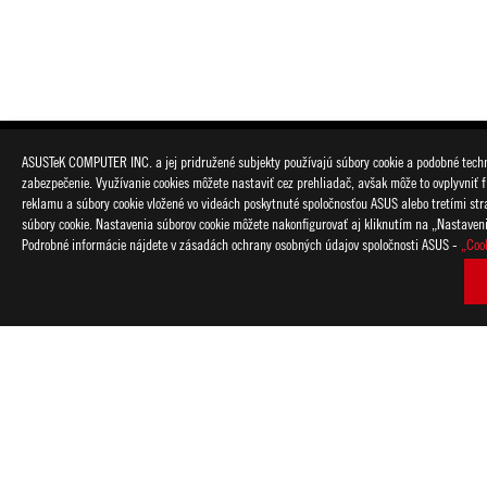
ASUSTeK COMPUTER INC. a jej pridružené subjekty používajú súbory cookie a podobné techno
zabezpečenie. Využívanie cookies môžete nastaviť cez prehliadač, avšak môže to ovplyvniť f
reklamu a súbory cookie vložené vo videách poskytnuté spoločnosťou ASUS alebo tretími strana
súbory cookie. Nastavenia súborov cookie môžete nakonfigurovať aj kliknutím na „Nastaven
Podrobné informácie nájdete v zásadách ochrany osobných údajov spoločnosti ASUS -
„Coo
Disclaimer
Skutočná prenosová rýchlosť USB 3.0, 3.1, 3.2 a/alebo Typ-C je
vlastnosti súborov a na ostatných faktoroch vychádzajúcich zo
Pojmy HDMI, HDMI High-Definition Multimedia Interface, HDMI
ochranné známky spoločnosti HDMI Licensing Administrator, In
Produkty certifikované podľa komisie FCC (Federal Communica
Canada) budú produkty distribuované v Spojených štátoch a Ka
webové stránky príslušného štátu.
Veškeré technické parametry mohou být bez předchozího upozo