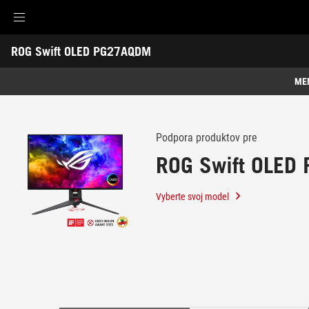
Accessibility links
ROG Swift OLED PG27AQDM
Skip to content
Accessibility Help
Skip to Menu
ASUS Footer
-
Podpora
ME
Funkcie
Funkcie
Technická špecifikácia
Podpora produktov pre
ROG Swift OLED
Ocenenie
Galéria
Vyberte svoj model
Podpora