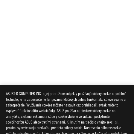
ASUSTeK COMPUTER INC. a jej pridružené subjekty používajú súbory cookie a podobné
technológie na zabezpečenie fungovania kľúčových online funkcií, ako sú overovanie a
zabezpečenie. Využívanie cookies môžete nastaviť cez prehliadač, avšak môže to
ovplyvniť funkcionalitu webstránky. ASUS používa aj niektoré súbory cookie na
analytiku, cielenie, reklamu a súbory cookie vložené vo videách poskytnuté
spoločnosťou ASUS alebo tretími stranami. Kliknutím na tlačidlo v tejto sekcii si,
prosím, vyberte svoju predvoľbu pre tieto súbory cookie. Nastavenia súborov cookie
môžete nakonfigurovať aj kliknutím na „Nastavenia súborov cookie“ v päte webstránok