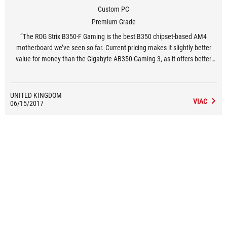
Custom PC
Premium Grade
“The ROG Strix B350-F Gaming is the best B350 chipset-based AM4
motherboard we’ve seen so far. Current pricing makes it slightly better
value for money than the Gigabyte AB350-Gaming 3, as it offers better
audio performance, a superior EFI and more USB ports, a slightly more
convenient layout and more substantial cooling.”
UNITED KINGDOM
VIAC
06/15/2017