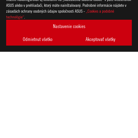
ASUS alebo v prehliadači, ktorý máte nainštalovaný. Podrobné informácie nájdete v
zásadách ochrany osobných údajov spoločnosti ASUS -
„Cookies a podobné
technológie“
.
Nastavenie cookies
Odmietnut všetko
Akceptovať všetky
ASUS
Footer
>
GAMING ZÁKLADNÉ DOSKY
>
ZÁKLADNÉ DOSKY FILTER
>
ROG STRIX B350-F GAMING
AWARD
ZÍSKAJTE NAJNOVŠIE PONUKY A VIAC
VYTVORIŤ
ÚČET
O SPOLOČNOSTI ROG