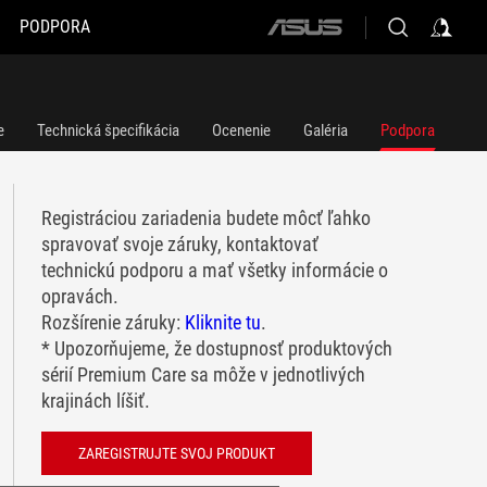
PODPORA
ASUS
home
logo
e
Technická špecifikácia
Ocenenie
Galéria
Podpora
Registráciou zariadenia budete môcť ľahko
spravovať svoje záruky, kontaktovať
technickú podporu a mať všetky informácie o
opravách.
Rozšírenie záruky:
Kliknite tu
.
* Upozorňujeme, že dostupnosť produktových
sérií Premium Care sa môže v jednotlivých
krajinách líšiť.
ZAREGISTRUJTE SVOJ PRODUKT