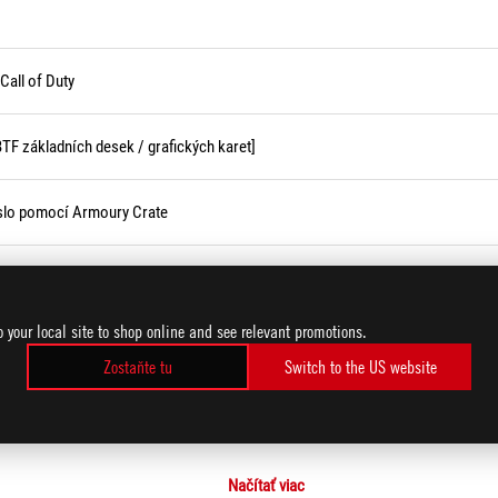
Call of Duty
BTF základních desek / grafických karet]
íslo pomocí Armoury Crate
rdního šifrování BitLocker
o your local site to shop online and see relevant promotions.
Zostaňte tu
Switch to the US website
štění základních desek řady AM4 nebo AM5
Načítať viac