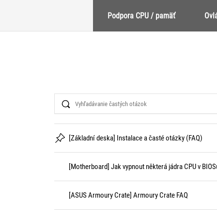
Podpora CPU / pamäť
Ovl
Search
[Základní deska] Instalace a časté otázky (FAQ)
[Motherboard] Jak vypnout některá jádra CPU v BIOS
[ASUS Armoury Crate] Armoury Crate FAQ