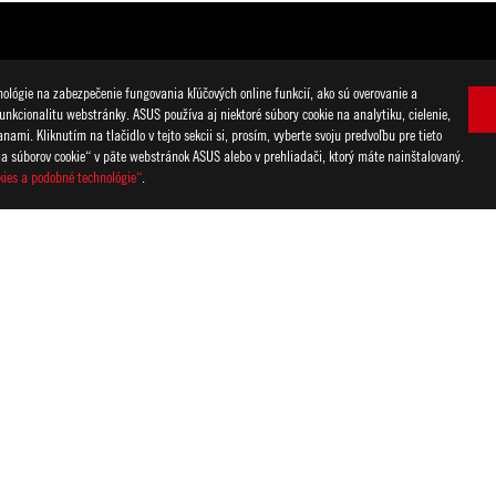
lógie na zabezpečenie fungovania kľúčových online funkcií, ako sú overovanie a
unkcionalitu webstránky. ASUS používa aj niektoré súbory cookie na analytiku, cielenie,
mi. Kliknutím na tlačidlo v tejto sekcii si, prosím, vyberte svoju predvoľbu pre tieto
ia súborov cookie“ v päte webstránok ASUS alebo v prehliadači, ktorý máte nainštalovaný.
kies a podobné technológie“
.
a obsahujúca ortuť) nepatrí do komunálneho odpadu. Overte si miestne
vých stránkach znamená, že text, ochranné známky, logá alebo slog
j krajine/regióne.
 a koexistencie s Wi-Fi 5 GHz.
MI Trade Dress a logo HDMI sú ochranné známky alebo registrované o
tions Commission) a kanadského Ministerstva priemyslu (Industry Ca
vé stránky príslušného štátu.
rnění změněny. Přesné nabídky naleznete u svého dodavatele. Produk
lu. Všetky obrázky majú len ilustratívny charakter. Pre viac informácií
hozího upozornění změněny.
mi známkami příslušných společností.
teoretickom výkone. Aktuálne čísla sa môžu líšiť v reálnych situáciách