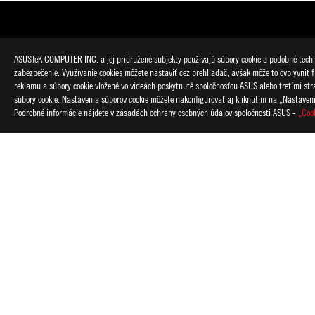
ASUSTeK COMPUTER INC. a jej pridružené subjekty používajú súbory cookie a podobné techno
zabezpečenie. Využívanie cookies môžete nastaviť cez prehliadač, avšak môže to ovplyvniť f
reklamu a súbory cookie vložené vo videách poskytnuté spoločnosťou ASUS alebo tretími strana
súbory cookie. Nastavenia súborov cookie môžete nakonfigurovať aj kliknutím na „Nastaven
Podrobné informácie nájdete v zásadách ochrany osobných údajov spoločnosti ASUS -
„Coo
Disclaimer
Výrobok (elektrické, elektronické zariadenie, gombíková batéri
Použitie symbolov ochranných známok (TM, ®) na týchto webo
a/alebo sú registrované ako ochranné známky v USA a/alebo ine
Dostupnosť a funkcia Wi-Fi 6E závisí od regulačných obmedzení
Termíny HDMI a HDMI High-Definition Multimedia Interface, HD
USA a ďalších krajinách.
Produkty certifikované podľa komisie FCC (Federal Communica
Pre informácie o lokálne dostupných produktoch navštívte webo
Veškeré technické parametry mohou být bez předchozího upozo
Technické údaje a vlastnosti produktov sa líšia podľa typu mode
Barva PCB a verze přibaleného softwaru mohou být bez předc
Značky a názvy produktů uvedené v tomto textu jsou ochranný
Ak nie je uvedené inak, sú všetky nároky na výkon založené na 