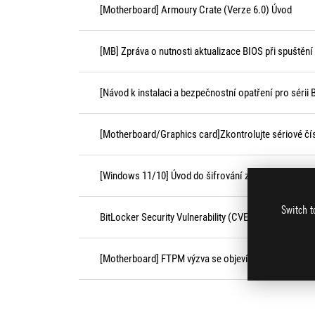
[Motherboard] Armoury Crate (Verze 6.0) Úvod
[MB] Zpráva o nutnosti aktualizace BIOS při spuštění 
[Návod k instalaci a bezpečnostní opatření pro sérii 
[Motherboard/Graphics card]Zkontrolujte sériové č
[Windows 11/10] Úvod do šifrování zařízení a standa
Switch t
BitLocker Security Vulnerability (CVE-2026-45585)
[Motherboard] FTPM výzva se objeví při prvním spu