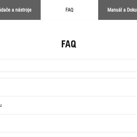
ádače a nástroje
FAQ
Manuál a Dok
FAQ
u