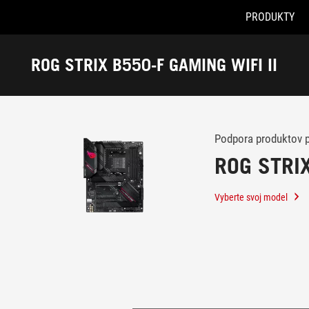
PRODUKTY
Accessibility links
Skip to content
Accessibility Help
Skip to Menu
ASUS Footer
ROG STRIX B550-F GAMING WIFI II
-
Podpora
Podpora produktov 
ROG STRIX
Vyberte svoj model