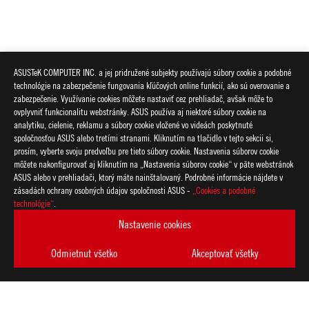
ASUSTeK COMPUTER INC. a jej pridružené subjekty používajú súbory cookie a podobné
technológie na zabezpečenie fungovania kľúčových online funkcií, ako sú overovanie a
zabezpečenie. Využívanie cookies môžete nastaviť cez prehliadač, avšak môže to
ovplyvniť funkcionalitu webstránky. ASUS používa aj niektoré súbory cookie na
analytiku, cielenie, reklamu a súbory cookie vložené vo videách poskytnuté
spoločnosťou ASUS alebo tretími stranami. Kliknutím na tlačidlo v tejto sekcii si,
prosím, vyberte svoju predvoľbu pre tieto súbory cookie. Nastavenia súborov cookie
môžete nakonfigurovať aj kliknutím na „Nastavenia súborov cookie“ v päte webstránok
ASUS alebo v prehliadači, ktorý máte nainštalovaný. Podrobné informácie nájdete v
zásadách ochrany osobných údajov spoločnosti ASUS -
„Cookies a podobné
ASUS
technológie“
.
Footer
>
GAMING ZÁKLADNÉ DOSKY
>
ZÁKLADNÉ DOSKY FILTER
Nastavenie cookies
>
ROG STRIX B650-A GAMING WIFI
GALLERY
Odmietnut všetko
Akceptovať všetky
ZÍSKAJTE NAJNOVŠIE PONUKY A VIAC
VYTVORIŤ