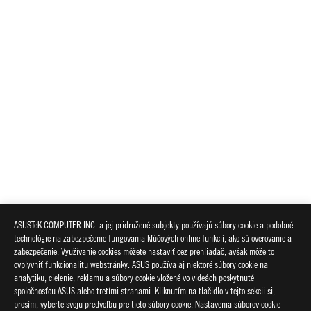
ASUSTeK COMPUTER INC. a jej pridružené subjekty používajú súbory cookie a podobné
technológie na zabezpečenie fungovania kľúčových online funkcií, ako sú overovanie a
zabezpečenie. Využívanie cookies môžete nastaviť cez prehliadač, avšak môže to
ovplyvniť funkcionalitu webstránky. ASUS používa aj niektoré súbory cookie na
analytiku, cielenie, reklamu a súbory cookie vložené vo videách poskytnuté
spoločnosťou ASUS alebo tretími stranami. Kliknutím na tlačidlo v tejto sekcii si,
prosím, vyberte svoju predvoľbu pre tieto súbory cookie. Nastavenia súborov cookie