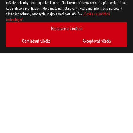
môžete nakonfigurovať aj kliknutím na „Nastavenia súborov cookie“ v päte webstránok
ASUS alebo v prehliadači, ktorý máte nainštalovaný. Podrobné informácie nájdete v
zásadách ochrany osobných údajov spoločnosti ASUS -
„Cookies a podobné
ASUS
technológie“
.
Footer
>
GAMING ZÁKLADNÉ DOSKY
>
ZÁKLADNÉ DOSKY FILTER
Nastavenie cookies
>
ROG STRIX B660-A GAMING WIFI
GALLERY
Odmietnut všetko
Akceptovať všetky
ZÍSKAJTE NAJNOVŠIE PONUKY A VIAC
VYTVORIŤ
ÚČET
O SPOLOČNOSTI ROG
DOMOV
NOVINKY
facebook
discord
twitter
youtube
twitch
instagram
tiktok
threads