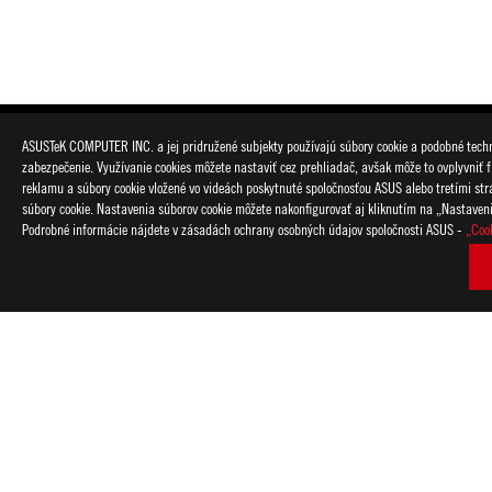
ASUSTeK COMPUTER INC. a jej pridružené subjekty používajú súbory cookie a podobné techno
zabezpečenie. Využívanie cookies môžete nastaviť cez prehliadač, avšak môže to ovplyvniť f
reklamu a súbory cookie vložené vo videách poskytnuté spoločnosťou ASUS alebo tretími strana
súbory cookie. Nastavenia súborov cookie môžete nakonfigurovať aj kliknutím na „Nastaven
Podrobné informácie nájdete v zásadách ochrany osobných údajov spoločnosti ASUS -
„Coo
Disclaimer
Výrobok (elektrické, elektronické zariadenie, gombíková batér
miestne predpisy pre likvidáciu elektronických výrobkov.
Použitie symbolov ochranných známok (TM, ®) na týchto webov
slogany sú používané ako ochranné známky podľa všeobecného
a/alebo inej krajine/regióne.
Dostupnosť a funkcia Wi-Fi 6E závisí od regulačných obmedzení
Termíny HDMI a HDMI High-Definition Multimedia Interface, H
registrované ochranné známky spoločnosti HDMI Licensing Admin
Produkty certifikované podľa komisie FCC (Federal Communica