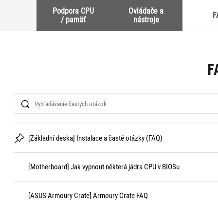
Podpora CPU
Ovládače a
F
/ pamäť
nástroje
F
Search
[Základní deska] Instalace a časté otázky (FAQ)
[Motherboard] Jak vypnout některá jádra CPU v BIOSu
[ASUS Armoury Crate] Armoury Crate FAQ