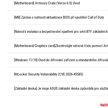
[Motherboard] Armoury Crate (Verze 6.0) Úvod
[MB] Zpráva o nutnosti aktualizace BIOS při spuštění Call of Duty
[Návod k instalaci a bezpečnostní opatření pro sérii BTF základních
[Motherboard/Graphics card]Zkontrolujte sériové číslo pomocí Ar
[Windows 11/10] Úvod do šifrování zařízení a standardního šifrová
BitLocker Security Vulnerability (CVE-2026-45585)
[Základní deska] Je moje ASUS základní deska způsobilá pro služ
Načít