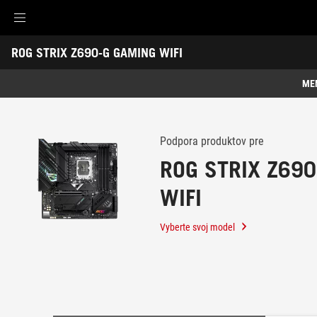
Accessibility links
ROG STRIX Z690-G GAMING WIFI
Skip to content
Accessibility Help
Skip to Menu
ASUS Footer
-
Podpora
ME
Funkcie
Funkcie
Technická špecifikácia
Podpora produktov pre
ROG STRIX Z69
Ocenenie
WIFI
Galéria
Podpora
Vyberte svoj model