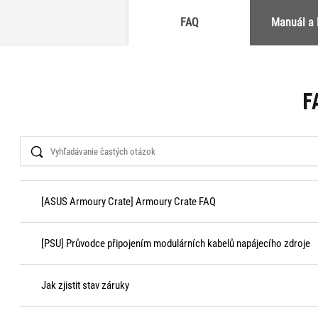
FAQ
Manuál a
F
Search
[ASUS Armoury Crate] Armoury Crate FAQ
[PSU] Průvodce připojením modulárních kabelů napájecího zdroje
Jak zjistit stav záruky