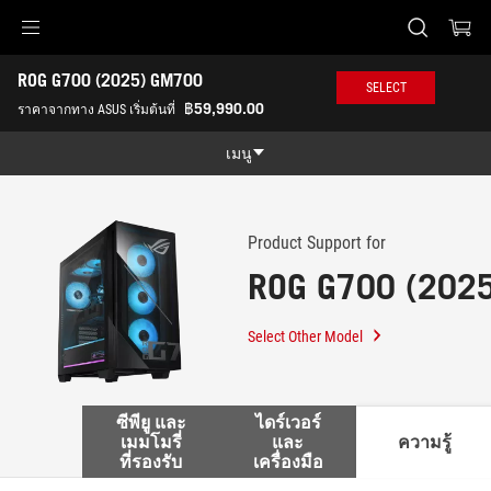
Accessibility links
ROG G700 (2025) GM700 
Skip to content
Accessibility Help
Skip to Menu
ASUS Footer
SELECT
-
฿59,990.00
ราคาจากทาง ASUS เริ่มต้นที่
สนับสนุน
เมนู
คุณสมบัติ
คุณสมบัติ
Tech Specs
Product Support for
ROG G700 (202
Awards
Gallery
Select Other Model
ซื้อได้ที่
สนับสนุน
ซีพียู และ
ไดร์เวอร์
เมมโมรี่
และ
ความรู้
ที่รองรับ
เครื่องมือ