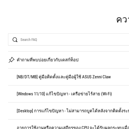
ควา
Search
คำถามที่พบบ่อยเกี่ยวกับเดสก์ท็อป
[NB/DT/MB] คู่มือติดตั้งและคู่มือผู้ใช้ ASUS Zenni Claw
[Windows 11/10] แก้ไขปัญหา - เครือข่ายไร้สาย (Wi-Fi)
[Desktop] การแก้ไขปัญหา - ไม่สามารถบูตได้หลังจากติดตั้งระบ
อายุการใช้งานหรือความเสถียรของ CPU จะได้รับผลกระทบเมื่อม