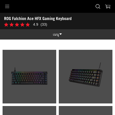
Accessibility links
ROG Falchion Ace HFX Gaming Keyboard
Skip to content
Accessibility Help
Skip to Menu
ASUS Footer
-
4.9
(33)
4.9
Gallery
จาก
5
เมนู
ดาว
33
คุณสมบัติ
บท
วิจารณ์
คุณสมบัติ
Tech Specs
Awards
Gallery
สนับสนุน