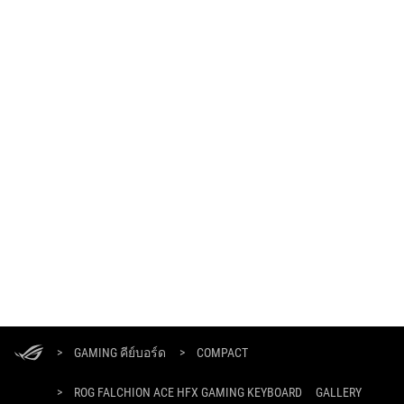
ASUS
Footer
>
GAMING คีย์บอร์ด
>
COMPACT
>
ROG FALCHION ACE HFX GAMING KEYBOARD
GALLERY