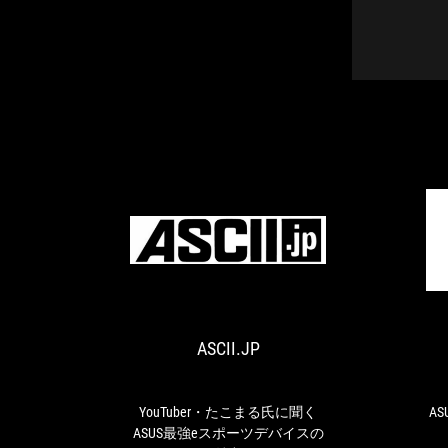
ASCII.JP
YouTuber・
た
こ
ま
ASCII.JP
る
氏
に
聞
YouTuber・たこまる氏に聞く
A
く
ASUS最強eスポーツデバイスの