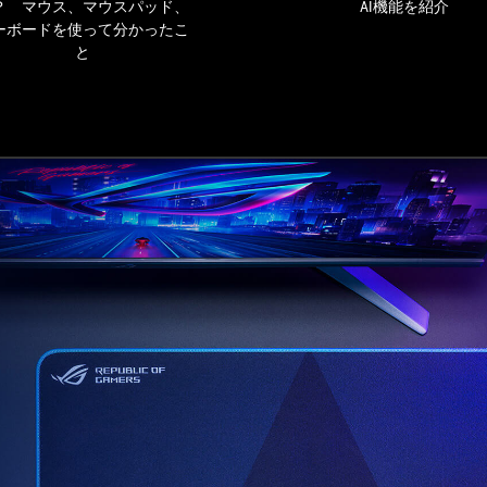
向
？ マウス、マウスパッド、
AI機能を紹介
け
ーボードを使って分かったこ
ギ
と
ア
「ROG
Ace」
は
ど
こ
が
す
ご
い？
マ
ウ
ス、
マ
ウ
ス
パ
ッ
ド、