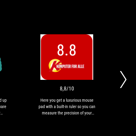
APPROVED
8,8/10
ASUS
Here
and
you
Aim
get
Lab
a
have
luxurious
8,8/10
teamed
mouse
up
pad
d up
Here you get a luxurious mouse
[Re
to
with
ware
pad with a built-in ruler so you can
Edit
provide
a
r
measure the precision of your
Ed
mice,
built-
nd
mouse.
mats
in
and
ruler