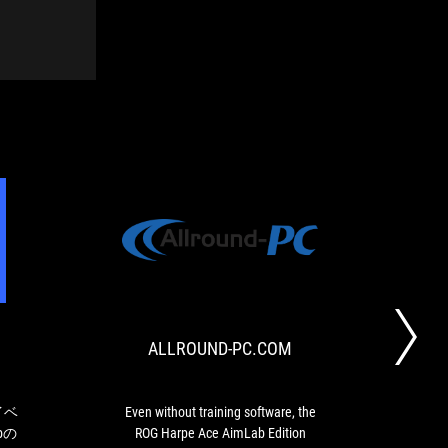
PC
ALLROUND-
ASUS、
Even
WATCH
PC.COM
Aim
without
Lab
training
と
software,
ALLROUND-PC.COM
の
the
コ
ROG
ラ
Harpe
ボ
Ace
イベ
Even without training software, the
...
イ
AimLab
bの
ROG Harpe Ace AimLab Edition
nice