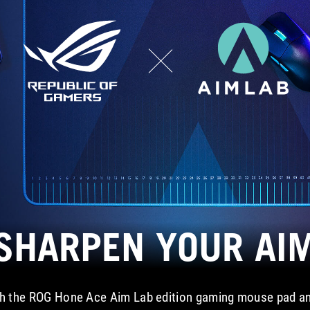
キ
ー
ボ
ー
ド
を
使
っ
て
分
か
っ
た
こ
と
SHARPEN
YOUR AI
ce Aim Lab Edition
th the ROG Hone Ace Aim Lab edition gaming mouse pad a