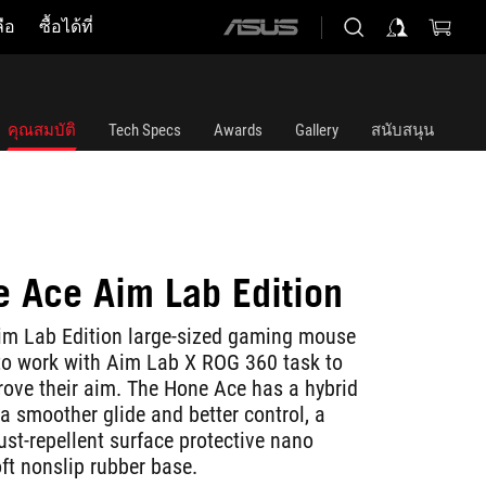
ือ
ซื้อได้ที่
ASUS
home
logo
คุณสมบัติ
Tech Specs
Awards
Gallery
สนับสนุน
 Ace Aim Lab Edition
m Lab Edition large-sized gaming mouse
to work with Aim Lab X ROG 360 task to
ove their aim. The Hone Ace has a hybrid
 a smoother glide and better control, a
dust-repellent surface protective nano
ft nonslip rubber base.