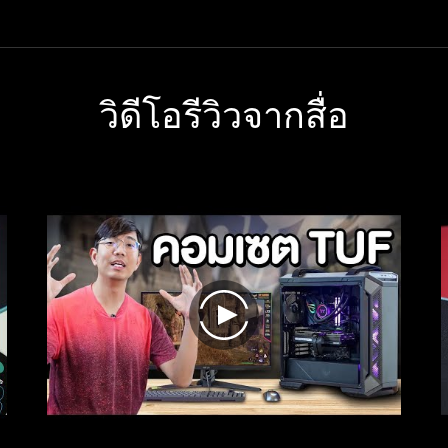
Aim
design award.
Lab
Edition
Gaming
Mouse
วิดีโอรีวิวจากสื่อ
Pad
won
the
2023
Red
Dot
Product
Design
Award,
a
world-
play
renowned
design
award.