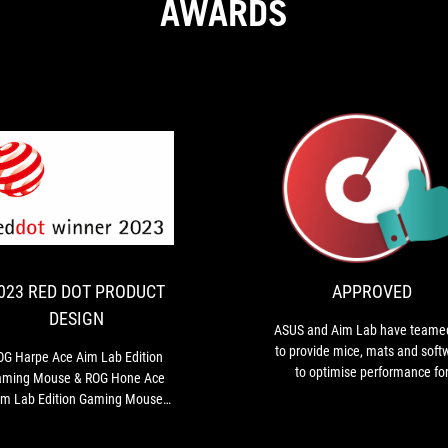
AWARDS
2023
ROG
RED
Harpe
Ace
DOT
Aim
PRODUCT
Lab
023 RED DOT PRODUCT
APPROVED
DESIGN
Edition
DESIGN
Gaming
ASUS and Aim Lab have teame
Mouse
to provide mice, mats and soft
OG Harpe Ace Aim Lab Edition
&
to optimise performance fo
aming Mouse & ROG Hone Ace
ROG
gamers with the ROG Harpe a
im Lab Edition Gaming Mouse
Hone
Hone Ace.
 won the 2023 Red Dot Product
Ace
sign Award, a world-renowned