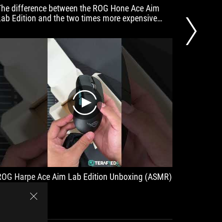
The difference between the ROG Hone Ace Aim
Great ov
Lab Edition and the two times more expensive
Artisan mousepad is pretty minimal
play
ROG Harpe Ace Aim Lab Edition Unboxing (ASMR)
These c
#shorts