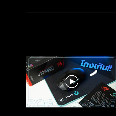
ยิง
บน
แผ่น
รอง
เมาส์
play