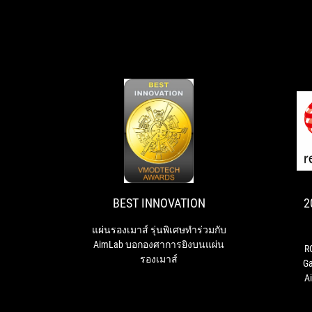
BEST
แผ่น
INNOVATION
รอง
เมาส์
รุ่น
พิเศษ
BEST INNOVATION
2
ทำ
ร่วม
แผ่นรองเมาส์ รุ่นพิเศษทำร่วมกับ
กับ
AimLab บอกองศาการยิงบนแผ่น
R
AimLab
รองเมาส์
G
บอก
A
องศา
Pad
การ
De