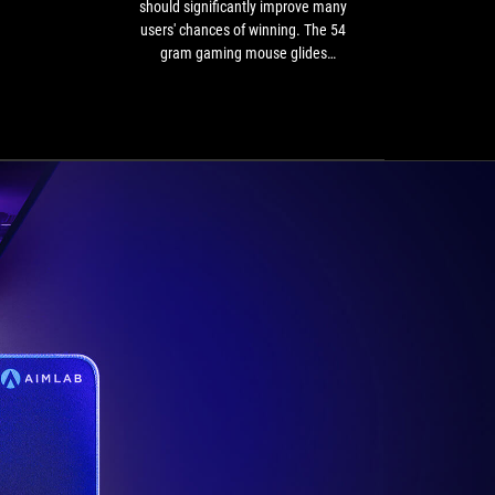
ベ
Edition
should significantly improve many
360 
ン
should
users' chances of winning. The 54
wit
ト。
significantly
gram gaming mouse glides
コ
improve
smoothly and quickly over the
ラ
many
mouse pad on PTFE feet and
ボ
users'
without cables, signals from the
製
chances
high-resolution AimPoint sensor
品
of
are transmitted without errors and
や
winning.
delays.
Aim
The
Lab
54
の
gram
AI
gaming
機
mouse
能
glides
を
smoothly
紹
and
介
quickly
over
the
mouse
pad