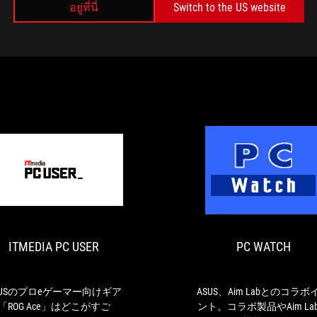
อยู่ที่นี่
Switch to the US website
บทความรีวิวจากสื่อ
ITMEDIA
ASUS
PC
の
USER
プ
ロ
ITMEDIA PC USER
PC WATCH
e
ゲ
ー
マ
SUSのプロeゲーマー向けギア
ASUS、Aim Labとのコラボ
ー
「ROG Ace」はどこがすご
ント。コラボ製品やAim La