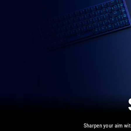
ROG Hone A
Sharpen your aim wi