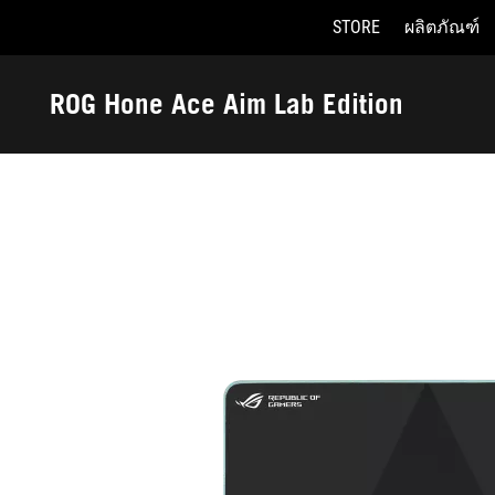
STORE
ผลิตภัณฑ์
Accessibility links
Skip to content
Accessibility Help
Skip to Menu
ASUS Footer
ROG Hone Ace Aim Lab Edition