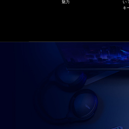
ASUS
魅力
い
最
キ
強
e
ス
ポ
ー
ツ
デ
バ
イ
ス
の
魅
力