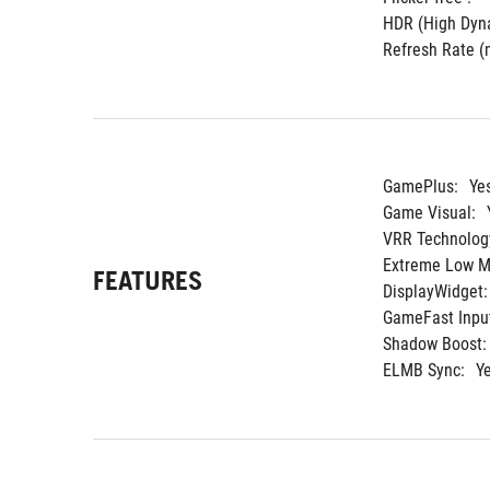
HDR (High Dyna
Refresh Rate (m
GamePlus:
Ye
Game Visual:
VRR Technolog
Extreme Low Mo
FEATURES
DisplayWidget:
GameFast Input
Shadow Boost:
ELMB Sync:
Y