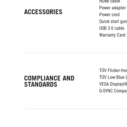
HDMI cable
Power adapter
ACCESSORIES
Power cord
Quick start gui
USB 3.0 cable
Warranty Card
TÜV Flicker-fre
COMPLIANCE AND
TÜV Low Blue L
STANDARDS
VESA DisplayH
G-SYNC Compat