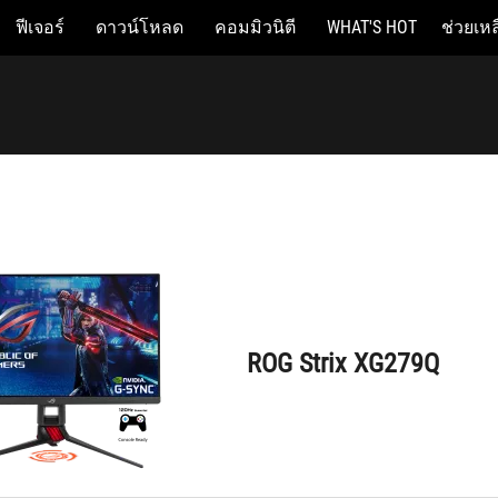
ฟีเจอร์
ดาวน์โหลด
คอมมิวนิตี
WHAT'S HOT
ช่วยเหล
ROG Strix XG279Q
ROG Strix XG279Q