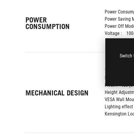
Power Consump
POWER
Power Saving M
CONSUMPTION
Power Off Mode
Voltage : 
100
Switch 
Tilt : 
Yes (+20
Swivel : 
Yes (
Pivot : 
Yes (0
MECHANICAL DESIGN
Height Adjustm
VESA Wall Moun
Lighting effect 
Kensington Loc