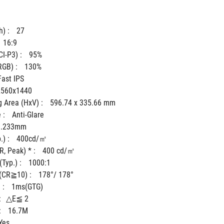
) : 
27
16:9
I-P3) : 
95%
GB) : 
130%
Fast IPS
2560x1440
 Area (HxV) : 
596.74 x 335.66 mm
 : 
Anti-Glare
0.233mm
) : 
400cd/㎡
, Peak) * : 
400 cd/㎡
Typ.) : 
1000:1
(CR≧10) : 
178°/ 178°
: 
1ms(GTG)
:
△E≦ 2
 
16.7M
Yes