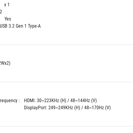
 
x 1
 2
 
Yes
 USB 3.2 Gen 1 Type-A
2Wx2)
Frequency : 
HDMI: 30~223KHz (H) / 48~144Hz (V)
DisplayPort: 249~249KHz (H) / 48~170Hz (V)