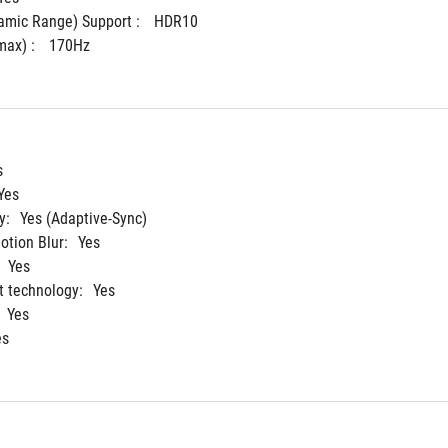
mic Range) Support : 
HDR10
ax) : 
170Hz
s
Yes
y:
Yes (Adaptive-Sync)
tion Blur:
Yes
Yes
 technology:
Yes
Yes
es