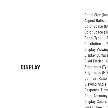
Panel Size (inch
Aspect Ratio : 
Color Space (DC
Color Space (sR
Panel Type : 
Resolution : 
Display Viewing
Display Surface
Pixel Pitch : 
DISPLAY
Brightness (Typ.
Brightness (HDR
Contrast Ratio (
Viewing Angle 
Response Time 
Color Accuracy
Display Colors :
Flicker free : 