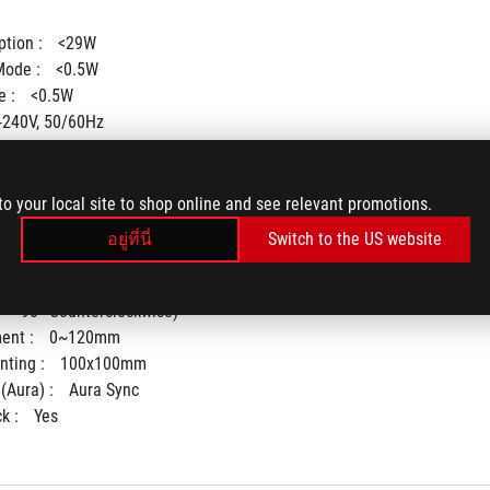
tion : 
<29W
ode : 
<0.5W
 : 
<0.5W
-240V, 50/60Hz
to your local site to shop online and see relevant promotions.
อยู่ที่นี่
Switch to the US website
° ~ -5°)
+40° ~ -40°)
° ~ 90° Counterclockwise)
ent : 
0~120mm
ting : 
100x100mm
(Aura) : 
Aura Sync
k : 
Yes