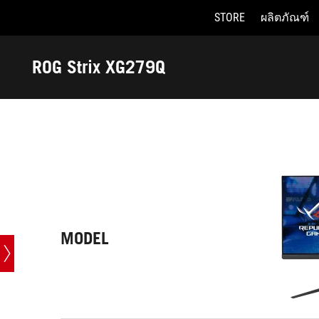
STORE
ผลิตภัณฑ์
Accessibility links
Skip to content
Accessibility Help
Skip to Menu
ASUS Footer
ROG Strix XG279Q
-
Tech
Specs
MODEL