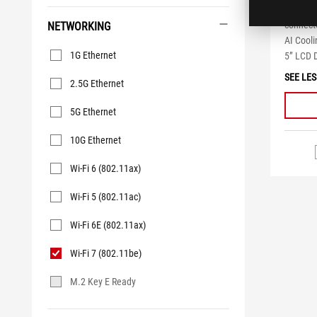
5 ports
connecto
NETWORKING
AI Cooli
Networking
1G Ethernet
5” LCD 
SEE LES
2.5G Ethernet
5G Ethernet
10G Ethernet
Wi-Fi 6 (802.11ax)
Wi-Fi 5 (802.11ac)
Wi-Fi 6E (802.11ax)
Wi-Fi 7 (802.11be)
M.2 Key E Ready