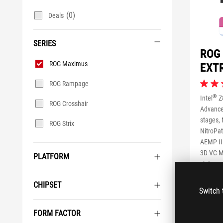
(0)
Deals
SERIES
ROG
Series
ROG Maximus
EXT
ROG Rampage
4.1
จาก
®
Intel
Z
ROG Crosshair
5
Advance
ดาว
stages, 
26
ROG Strix
NitroPa
บท
วิจารณ
AEMP III
3D VC M
PLATFORM
slots an
ROG M.2
CHIPSET
slots o
Switch 
x16 Safe
and full
FORM FACTOR
PCIe Slo