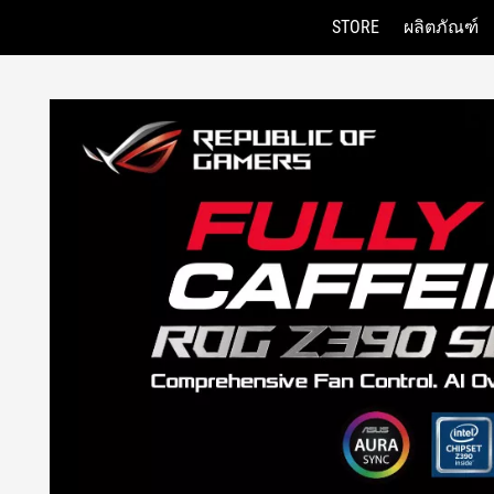
STORE
ผลิตภัณฑ์
Accessibility links
Skip to content
Accessibility Help
Skip to Menu
ASUS Footer