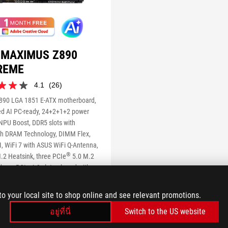
 MAXIMUS Z890
REME
4.1
(26)
890 LGA 1851 E-ATX motherboard,
d AI PC-ready, 24+2+1+2 power
NPU Boost, DDR5 slots with
th DRAM Technology, DIMM Flex,
์
, WiFi 7 with ASUS WiFi Q-Antenna,
®
.2 Heatsink, three PCIe
5.0 M.2
d one PCIe 4.0 slot onboard with
 PowerBoost, two PCIe 4.0 M.2
n ROG Q-DIMM.2 card, two PCIe 5.0
to your local site to shop online and see relevant promotions.
Slots with PCIe Slot Q-Release Slim
อยู่ที่นี่
Switch to the US website
 support for next-gen graphics cards,
t Q-Release Slim, two Thunderbolt™