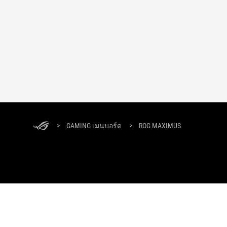
>
GAMING เมนบอร์ด
>
ROG MAXIMUS
ASUS ประเทศไทย
หน้าหลัก
เกี่ยวกับ ROG
ROG P