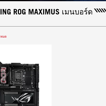
KING ROG MAXIMUS เมนบอร์ด
้งหมด
 (802.11be)