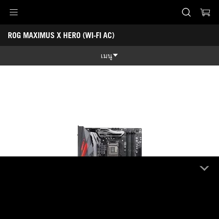
ROG MAXIMUS X HERO (WI-FI AC)
Accessibility links
ROG MAXIMUS X HERO (WI-FI AC)
Skip to content
Accessibility Help
Skip to Menu
ASUS Footer
-
Tech
เมนู
Specs
คุณสมบัติ
คุณสมบัติ
Tech Specs
Awards
Gallery
สนับสนุน