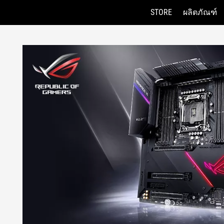
STORE
ผลิตภัณฑ์
Accessibility links
Skip to content
Accessibility Help
Skip to Menu
ASUS Footer