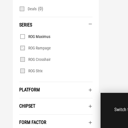
(0)
Deals
SERIES
Series
ROG Maximus
ROG Rampage
ROG Crosshair
ROG Strix
PLATFORM
CHIPSET
Switch 
FORM FACTOR