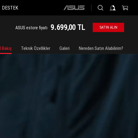
DESTEK
ASUS
home
logo
9.699,00 TL
ASUS estore fiyatı
SATIN ALIN
l Bakış
Teknik Özellikler
Galeri
Nereden Satın Alabilirim?