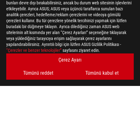
bunları devre dışı bırakabilirsiniz, ancak bu durum web sitesinin işlevlerini
etkileyebilir. Ayrıca ASUS; ASUS veya üçüncü taraflarca sunulan bazı
analitik çerezleri, hedefleme/reklam çerezlerini ve videoya gömülü
çerezleri kullanır. Bu tür çerezlere yönelik tercihinizi yapmak için lütfen
buradaki bir düğmeye tıklayın. Ayrıca dilediğiniz zaman ASUS web
sitelerinin alt kısmında yer alan “Çerez Ayarları” seçeneğine tıklayarak
veya yüklediğiniz tarayıcıya erişim sağlayarak çerez ayarlarını
yapılandırabilirsiniz. Ayrıntılı bilgi için lütfen ASUS Gizlilik Politikası -
“Çerezler ve benzer teknolojiler”
sayfasını ziyaret edin.
ASUS
Footer
Çerez Ayarı
>
GAMING EKIPMAN, GIYIM & ÇANTA
>
ÇANTA
Tümünü reddet
Tümünü kabul et
>
ROG RANGER BP2701 GAMING BACKPACK
GALLERY
DESTEKLENEN ÖDEME TÜRLERI
EN SON FIRSATLARI VE DAHA FAZLASINI ALIN
KAYDOL