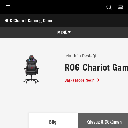
Accessibility links
ROG Chariot Gaming Chair
Skip to content
Accessibility Help
Skip to Menu
ASUS Footer
-
Destek
MENÜ
Genel Bakış
Genel Bakış
Teknik Özellikler
için Ürün Desteği
ROG Chariot Gam
Ödüller
Galeri
Başka Model Seçin
Nereden Satın Alabilirim?
Destek
Bilgi
Kılavuz & Döküman