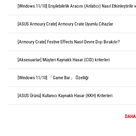
[Windows 11/10] Erişilebilirlik Aracını (Anlatıcı) Nasıl Etkinleştirilir
[ASUS Armoury Crate] Armoury Crate Uyumlu Cihazlar
[Armoury Crate] Festive Effects Nasıl Devre Dışı Bırakılır?
[Aksesuarlar] Müşteri Kaynaklı Hasar (CID) kriterleri
[Windows 11/10] 「Game Bar」 Özelliği
[ASUS Ürünü] Kullanıcı Kaynaklı Hasar (KKH) Kriterleri
DAHA