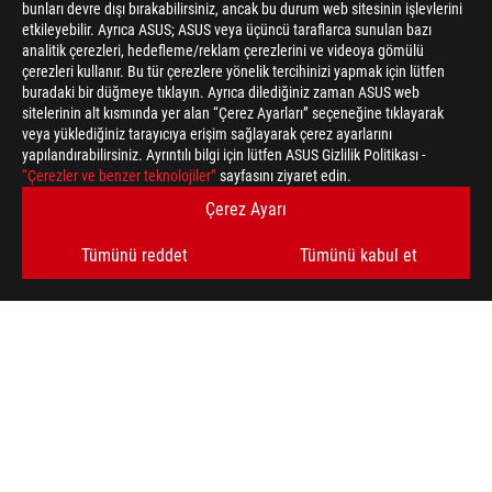
bunları devre dışı bırakabilirsiniz, ancak bu durum web sitesinin işlevlerini
etkileyebilir. Ayrıca ASUS; ASUS veya üçüncü taraflarca sunulan bazı
analitik çerezleri, hedefleme/reklam çerezlerini ve videoya gömülü
çerezleri kullanır. Bu tür çerezlere yönelik tercihinizi yapmak için lütfen
buradaki bir düğmeye tıklayın. Ayrıca dilediğiniz zaman ASUS web
Disclaimer
Federal İletişim Komisyonu ve Industry Canada tarafından onayl
sitelerinin alt kısmında yer alan “Çerez Ayarları” seçeneğine tıklayarak
veya yüklediğiniz tarayıcıya erişim sağlayarak çerez ayarlarını
ürünler hakkında bilgi için lütfen ASUS Türkiye web sitesini ziya
yapılandırabilirsiniz. Ayrıntılı bilgi için lütfen ASUS Gizlilik Politikası -
Tüm teknik özellikler önceden bildirilmeksizin değiştirilebilir. K
“Çerezler ve benzer teknolojiler”
sayfasını ziyaret edin.
bölgelerde bulunmayabilir.
Özellikler modellere göre değişkenlik gösterir, görseller temsilid
Çerez Ayarı
bakın.
PCB rengi ve birlikte verilen yazılım sürümleri önceden bildirilme
Tümünü reddet
Tümünü kabul et
Adı geçen marka ve ürün adları, ilgili şirketlerin ticari markaları
Aksi belirtilmedikçe, tüm performans verileri teorik sonuçlara 
USB 3.0, 3.1, 3.2 ve/veya Type-C'nin gerçek aktarım hızı, ana bil
işletim sisteminizle ilgili diğer faktörlere bağlı olarak değişkenl
ASUS
Footer
>
GAMING EKIPMAN, GIYIM & ÇANTA
>
GEAR