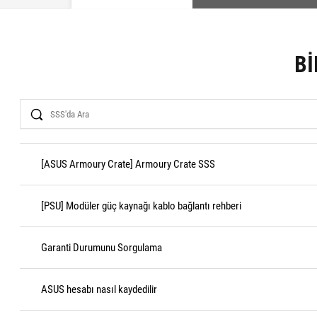
BI
Search
[ASUS Armoury Crate] Armoury Crate SSS
[PSU] Modüler güç kaynağı kablo bağlantı rehberi
Garanti Durumunu Sorgulama
ASUS hesabı nasıl kaydedilir