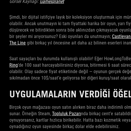
Görsel Kaynağı:
Gamesplanet
Şimdi, bir dijital istifçiye layık bir koleksiyon oluşturmak için
olabilir. Ancak unutmayın ki tam fiyattaki harika bir oyun, yarı fi
düşürecek ve bitirdikten sonra bile aklınızdan çıkmayacak oyun
bir şeyler mi arıyorsunuz? Eski oyunları da unutmayın;
Castlevan
The Line
gibi birkaç yıl öncesine ait daha az bilinen eserleri ina
Saat sayaçları bu durumda kullanışlı olabilir! Eğer HowLongToBe
Ring
’de 100 saat harcayabilirsiniz diyorsa, bitirmesi 6 saat sür
olabilir. Olay sadece fiyat etiketinde değil — oyunun gerçek değeri
sıkılmadan önce 10$/saat’e geliyorsa bir diğeri kuruş/saat olarak
UYGULAMALARIN VERDIĞI ÖĞE
Birçok oyun mağazası oyun satın alırken biraz daha indirimli olm
sunar. Örneğin Steam,
Topluluk Pazarı
nda birkaç cent’e satabildiğ
oynuyorsanız, kartlar hızlıca birikebilir. Hatta bazı kozmetik vey
oynadığınız oyun sayesinde birkaç dolar elde edebilirsiniz.