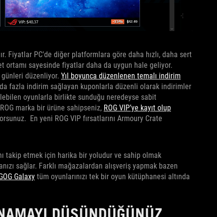
ır. Fiyatlar PC'de diğer platformlara göre daha hızlı, daha sert
et ortamı sayesinde fiyatlar daha da uygun hale geliyor.
 günleri düzenliyor.
Yıl boyunca düzenlenen temalı indirim
a da fazla indirim sağlayan kuponlarla düzenli olarak indirimler
ilebilen oyunlarla birlikte sunduğu neredeyse sabit
er ROG marka bir ürüne sahipseniz,
ROG VIP’ye kayıt olup
yorsunuz. En yeni ROG VIP fırsatlarını Armoury Crate
rını takip etmek için harika bir yoludur ve sahip olmak
lmanızı sağlar. Farklı mağazalardan alışveriş yapmak bazen
GOG Galaxy
tüm oyunlarınızı tek bir oyun kütüphanesi altında
OYNAMAYI DÜŞÜNDÜĞÜNÜZ