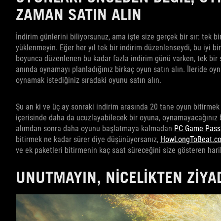
ZAMAN SATIN ALIN
İndirim günlerini biliyorsunuz, ama işte size gerçek bir sır: tek 
yüklenmeyin. Eğer her yıl tek bir indirim düzenlenseydi, bu iyi bir
boyunca düzenlenen bu kadar fazla indirim günü varken, tek bir 
anında oynamayı planladığınız birkaç oyun satın alın. İleride oyn
oynamak istediğiniz sıradaki oyunu satın alın.
Şu an ki ve üç ay sonraki indirim arasında 20 tane oyun bitirmek
içerisinde daha da ucuzlayabilecek bir oyuna, oynamayacağınız
alımdan sonra daha oyunu başlatmaya kalmadan
PC Game Pass
bitirmek ne kadar sürer diye düşünüyorsanız,
HowLongToBeat.c
ve ek paketleri bitirmenin kaç saat süreceğini size gösteren harik
UNUTMAYIN, NICELIKTEN ZIYAD