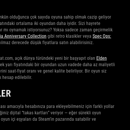
 mümkün olduğunca çok sayıda oyuna sahip olmak cazip geliyor
yatındaki ortalama iki oyundan daha iyidir. Sizi hayrete
lar mı oynamak istiyorsunuz? Yoksa sadece zaman geçirmelik
ia Anniversary Collection
gibi retro klasikler veya
Spec Ops:
nılmaz derecede düşük fiyatlara satın alabilirisiniz.
at.com, açık dünya türündeki yeni bir başyapıt olan
Elden
ecek yarı fiyatındaki bir oyundan uzun vadede daha az maliyetli
ni saat-fiyat oranı ve genel kalite belirliyor. Bir oyun siz
 hesap edilebilir.
LER
ası amacıyla hesabınıza para ekleyebilmeniz için farklı yollar
iniz dijital “takas kartları” veriyor — eğer sürekli oyun
a oyun içi eşyaları da Steam’in pazarında satabilir ve