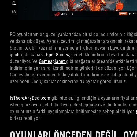
PC oyunlarının en güzel yanlarından birisi de indirimlerin sıklığıd
ve daha sık düşer. Ayrıca, çevrim içi mağazalar arasındaki rekab
Steam, tek bir yaz indirimi yerine artık her mevsim büyük indirim
günleri
de cabası.
Epic Games
, genellikle indirimli fiyattan dah
düzenliyor. Ve
Gamesplanet
gibi mağazalar Steam’de etkinleştir
indirimlerin yanı sıra, kendi indirim günlerini de düzenliyor. Eğ
Gamesplanet üzerinden birkaç dolarlık indirime de sahip olabili
üzerinden Öne Çıkanlar sekmesine tıklayarak görebilirsiniz.
IsThereAnyDeal.com
gibi siteler, ilgilendiğiniz oyunların fiyatla
istediğiniz oyun belirli bir fiyata düştüğünde özel bildirimler a
oyunlarınızın farklı uygulamalara bölünmesine sebep olabiliyor.
birleştirebiliyor.
OYUNLARI ÖNCEDEN DEĞIL, 