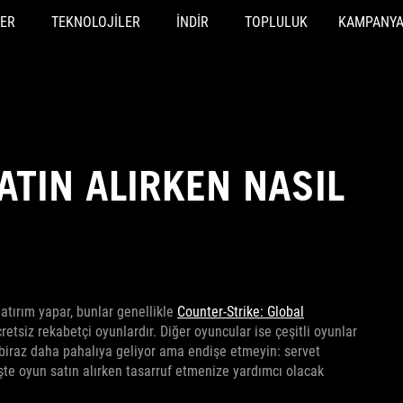
ER
TEKNOLOJILER
İNDIR
TOPLULUK
KAMPANY
ATIN ALIRKEN NASIL
yatırım yapar, bunlar genellikle
Counter-Strike: Global
etsiz rekabetçi oyunlardır. Diğer oyuncular ise çeşitli oyunlar
si biraz daha pahalıya geliyor ama endişe etmeyin: servet
şte oyun satın alırken tasarruf etmenize yardımcı olacak