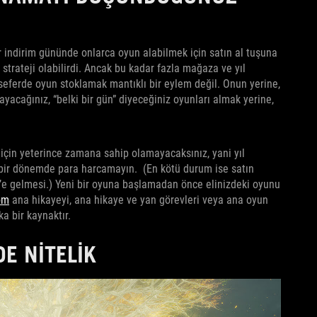
bir indirim gününde onlarca oyun alabilmek için satın al tuşuna
 strateji olabilirdi. Ancak bu kadar fazla mağaza ve yıl
seferde oyun stoklamak mantıklı bir eylem değil. Onun yerine,
ayacağınız, “belki bir gün” diyeceğiniz oyunları almak yerine,
 için yeterince zamana sahip olamayacaksınız, yani yıl
 bir dönemde para harcamayın. (En kötü durum ise satın
’e gelmesi.) Yeni bir oyuna başlamadan önce elinizdeki oyunu
om
ana hikayeyi, ana hikaye ve yan görevleri veya ana oyun
a bir kaynaktır.
E NITELIK