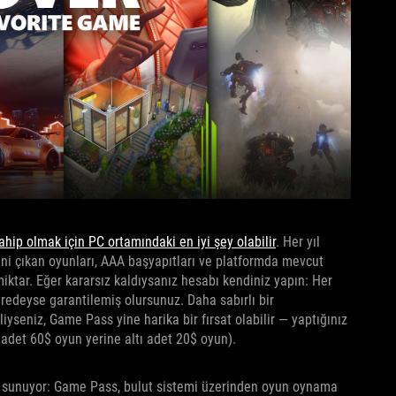
ip olmak için PC ortamındaki en iyi şey olabilir
. Her yıl
eni çıkan oyunları, AAA başyapıtları ve platformda mevcut
iktar. Eğer kararsız kaldıysanız hesabı kendiniz yapın: Her
eredeyse garantilemiş olursunuz. Daha sabırlı bir
seniz, Game Pass yine harika bir fırsat olabilir — yaptığınız
i adet 60$ oyun yerine altı adet 20$ oyun).
ı sunuyor: Game Pass, bulut sistemi üzerinden oyun oynama