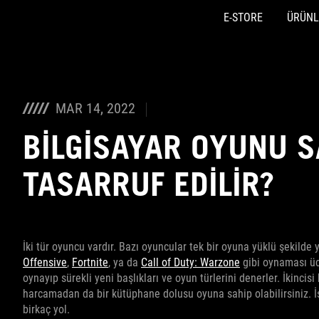
E-STORE
ÜRÜNL
Accessibility links
Skip to content
Accessibility Help
Skip to Menu
ASUS Footer
MAR 14, 2022
BILGISAYAR OYUNU S
TASARRUF EDILIR?
İki tür oyuncu vardır. Bazı oyuncular tek bir oyuna yüklü şekilde 
Offensive
,
Fortnite
, ya da
Call of Duty: Warzone
gibi oynaması ücr
oynayıp sürekli yeni başlıkları ve oyun türlerini denerler. İkinci
harcamadan da bir kütüphane dolusu oyuna sahip olabilirsiniz. İ
birkaç yol.