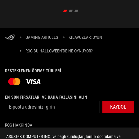
Bloodstained: Ritual of the Night ile Metroidvania
ruhunu anlatıyor.
>
GAMING ARTICLES
>
KILAVUZLAR: OYUN
>
ROG BU HALLOWEEN'DE NE OYNUYOR?
DESTEKLENEN ÖDEME TÜRLERI
EN SON FIRSATLARI VE DAHA FAZLASINI ALIN
KAYDOL
ROG HAKKINDA
ASUSTeK COMPUTER INC. ve bağlı kuruluşları, kimlik doğrulama ve
ANASAYFA