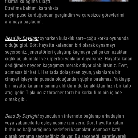
fısıltısı kulağıma ulaştı.
Etrafıma baktım, karanlıkta
neyin pusu kurduğundan gergindim ve çaresizce görevlerimi
aramaya başladım.
Dead By Daylight
oynarken kulaklık şart—çoğu korku oyununda
olduğu gibi. Dört hayatta kalandan biri olarak oynamayı
seçerseniz, jeneratörleri çalıştırıp kaçmaya çalışırken uzaktan
çığlıklar, ulumalar ve ürpertici yankılar duyarsınız. Hayatta kalan
dediğimde neyden kaçtığımızı merak ediyor olabilirsiniz. Evet,
acımasız bir katil. Haritada dolaşırken oyun, yakınlarda bir
cinayet işleyenin pusuda olduğundan şüphe bırakmaz. Yaklaşıp
bir hayatta kalanı nişanına aldıklarında kulaklıktan hızlı bir kalp
atışı gelir. Tıpkı ucuz thrasher tarzı bir korku filminin içinde
olmak gibi.
Dead By Daylight
oyuncuların internete bağlanıp arkadaşları
veya yabancılarla eşleşmesine izin verir. Dört hayatta kalan
birbirine bağlandığında hedefleri kaçmaktır. Acımasız katil
olarak oynama seçeneğiniz de var. Bu seçeneği işaretleyerek