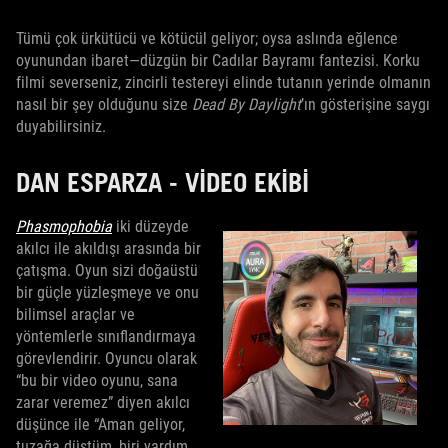
Tümü çok ürkütücü ve kötücül geliyor; oysa aslında eğlence
oyunundan ibaret—düzgün bir Cadılar Bayramı fantezisi. Korku
filmi severseniz, zincirli testereyi elinde tutanın yerinde olmanın
nasıl bir şey olduğunu size
Dead By Daylight
’ın gösterişine saygı
duyabilirsiniz.
DAN ESPARZA - VIDEO EKIBI
Phasmophobia
iki düzeyde
akılcı ile akıldışı arasında bir
çatışma. Oyun sizi doğaüstü
bir güçle yüzleşmeye ve onu
bilimsel araçlar ve
yöntemlerle sınıflandırmaya
görevlendirir. Oyuncu olarak
“bu bir video oyunu, sana
zarar veremez” diyen akılcı
düşünce ile “Aman geliyor,
tuzağa düştüm, biri yardım