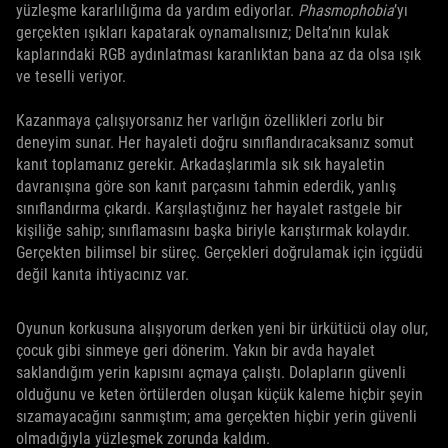
yüzleşme kararlılığıma da yardım ediyorlar.
Phasmophobia
’yı
gerçekten ışıkları kapatarak oynamalısınız; Delta’nın kulak
kaplarındaki RGB aydınlatması karanlıktan bana az da olsa ışık
ve teselli veriyor.
Kazanmaya çalışıyorsanız her varlığın özellikleri zorlu bir
deneyim sunar. Her hayaleti doğru sınıflandıracaksanız somut
kanıt toplamanız gerekir. Arkadaşlarımla sık sık hayaletin
davranışına göre son kanıt parçasını tahmin ederdik, yanlış
sınıflandırma çıkardı. Karşılaştığınız her hayalet rastgele bir
kişiliğe sahip; sınıflamasını başka biriyle karıştırmak kolaydır.
Gerçekten bilimsel bir süreç. Gerçekleri doğrulamak için içgüdü
değil kanıta ihtiyacınız var.
Oyunun korkusuna alışıyorum derken yeni bir ürkütücü olay olur,
çocuk gibi sinmeye geri dönerim. Yakın bir avda hayalet
saklandığım yerin kapısını açmaya çalıştı. Dolapların güvenli
olduğunu ve keten örtülerden oluşan küçük kaleme hiçbir şeyin
sızamayacağını sanmıştım; ama gerçekten hiçbir yerin güvenli
olmadığıyla yüzleşmek zorunda kaldım.