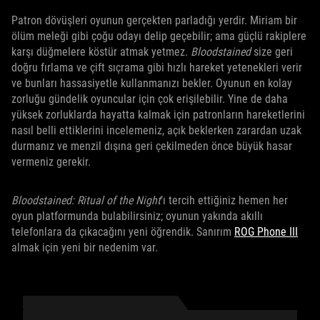
Patron dövüşleri oyunun gerçekten parladığı yerdir. Miriam bir
ölüm meleği gibi çoğu odayı delip geçebilir; ama güçlü rakiplere
karşı düğmelere köstür atmak yetmez.
Bloodstained
size geri
doğru fırlama ve çift sıçrama gibi hızlı hareket yetenekleri verir
ve bunları hassasiyetle kullanmanızı bekler. Oyunun en kolay
zorluğu gündelik oyuncular için çok erişilebilir. Yine de daha
yüksek zorluklarda hayatta kalmak için patronların hareketlerini
nasıl belli ettiklerini incelemeniz, açık beklerken zarardan uzak
durmanız ve menzil dışına geri çekilmeden önce büyük hasar
vermeniz gerekir.
Bloodstained: Ritual of the Night
’ı tercih ettiğiniz hemen her
oyun platformunda bulabilirsiniz; oyunun yakında akıllı
telefonlara da çıkacağını yeni öğrendik. Sanırım
ROG Phone III
almak için yeni bir nedenim var.