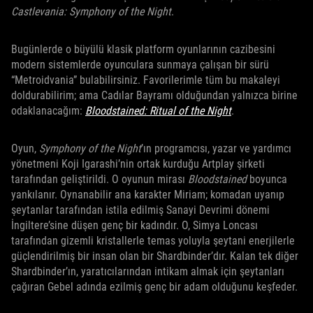
Castlevania: Symphony of the Night
.
Bugünlerde o büyülü klasik platform oyunlarının cazibesini
modern sistemlerde oyunculara sunmaya çalışan bir sürü
“Metroidvania” bulabilirsiniz. Favorilerimle tüm bu makaleyi
doldurabilirim; ama Cadılar Bayramı olduğundan yalnızca birine
odaklanacağım:
Bloodstained: Ritual of the Night
.
Oyun,
Symphony of the Night
’ın programcısı, yazar ve yardımcı
yönetmeni Koji Igarashi’nin ortak kurduğu Artplay şirketi
tarafından geliştirildi. O oyunun mirası
Bloodstained
boyunca
yankılanır. Oynanabilir ana karakter Miriam; komadan uyanıp
şeytanlar tarafından istila edilmiş Sanayi Devrimi dönemi
İngiltere’sine düşen genç bir kadındır. O, Simya Loncası
tarafından gizemli kristallerle temas yoluyla şeytani enerjilerle
güçlendirilmiş bir insan olan bir Shardbinder’dır. Kalan tek diğer
Shardbinder’ın, yaratıcılarından intikam almak için şeytanları
çağıran Gebel adında ezilmiş genç bir adam olduğunu keşfeder.