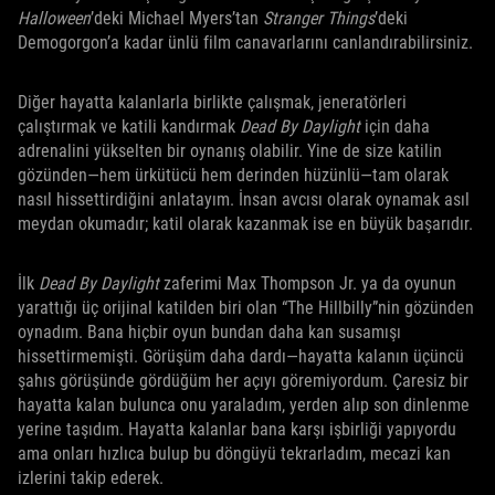
Halloween
’deki Michael Myers’tan
Stranger Things
’deki
Demogorgon’a kadar ünlü film canavarlarını canlandırabilirsiniz.
Diğer hayatta kalanlarla birlikte çalışmak, jeneratörleri
çalıştırmak ve katili kandırmak
Dead By Daylight
için daha
adrenalini yükselten bir oynanış olabilir. Yine de size katilin
gözünden—hem ürkütücü hem derinden hüzünlü—tam olarak
nasıl hissettirdiğini anlatayım. İnsan avcısı olarak oynamak asıl
meydan okumadır; katil olarak kazanmak ise en büyük başarıdır.
İlk
Dead By Daylight
zaferimi Max Thompson Jr. ya da oyunun
yarattığı üç orijinal katilden biri olan “The Hillbilly”nin gözünden
oynadım. Bana hiçbir oyun bundan daha kan susamışı
hissettirmemişti. Görüşüm daha dardı—hayatta kalanın üçüncü
şahıs görüşünde gördüğüm her açıyı göremiyordum. Çaresiz bir
hayatta kalan bulunca onu yaraladım, yerden alıp son dinlenme
yerine taşıdım. Hayatta kalanlar bana karşı işbirliği yapıyordu
ama onları hızlıca bulup bu döngüyü tekrarladım, mecazi kan
izlerini takip ederek.