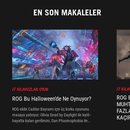
EN SON MAKALELER
KILA
KILAVUZLAR: OYUN
ROG E
ROG Bu Halloween'de Ne Oynuyor?
MUHT
ROG ekibi Cadılar Bayramı için üç korku oyununu
FAZL
masaya yatırıyor: Olivia Dead by Daylight ile katil–
KAÇI
hayatta kalan gerilimini, Dan Phasmophobia ile
mikrofon ve ROG Delta deneyimini, Eric ise