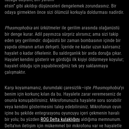
etsin” gibi akıldışı düşünceleri dengelemek zorundasınız. Bir
odaya girmekten önce sizi ölümcül korkuyla doldurması nadirdir.
Phasmophobia
ani ürkütmeler ile gerilim arasında olağanüstü
bir denge kurar. Adil payınızca sürpriz alırsınız; ama sizi takip
eden şey gerilimdir: doğaüstü bir zaman bombasının içinde bir
yapıda olmanın artan dehşeti. İçeride ne kadar uzun kalırsanız
hayalet o kadar öfkelenir. Bu saldırganlık bir avda doruğa çıkar.
Hayalet kendini gösterir ve gördüğü ilk kişiyi öldürmeye koyulur;
hayalet olduğu için yapabileceğiniz tek şey saklanmaya
çalışmaktır.
Karşı koyamamanız, durumdaki çaresizlik—işte
Phasmophobia
’yı
benim için korkunç kılan da bu. Hayalete zarar veremeseniz de
onunla konuşabilirsiniz. Mikrofonunuzla hayalete soru sorabilir
veya kendini göstermesini talep edebilirsiniz. Mikrofonun oyun
içine bu şekilde entegrasyonu oyuncuyu içeri çekmenin havalı
bir yolu; bu yüzden
ROG Delta kulaklığını
aldığıma memnunum.
Delta’nın iletişim için mükemmel bir mikrofonu var ve hayaletle