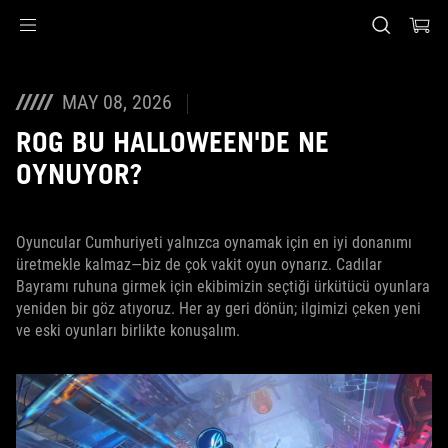
Accessibility links
Skip to content
Accessibility Help
Skip to Menu
ASUS Footer
MAY 08, 2026
ROG BU HALLOWEEN'DE NE
OYNUYOR?
Oyuncular Cumhuriyeti yalnızca oynamak için en iyi donanımı
üretmekle kalmaz—biz de çok vakit oyun oynarız. Cadılar
Bayramı ruhuna girmek için ekibimizin seçtiği ürkütücü oyunlara
yeniden bir göz atıyoruz. Her ay geri dönün; ilgimizi çeken yeni
ve eski oyunları birlikte konuşalım.