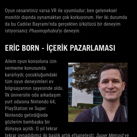
Oyun cesaretiniz varsa VR ile uyumludur; ben geleneksel
monitör dışında oynamaktan çok korkuyorum. Her iki durumda
da bu Cadılar Bayramı’nda gerçekten ürkütücü bir deneyim
istiyorsanız
Phasmophobia
’yı deneyin.
ERIC BORN - İÇERIK PAZARLAMASI
Ailem oyun konsoluna izin
vermeme konusunda
kararlıydı; çocukluğumdaki
tüm oyun deneyimleri ev
bilgisayarının sayesinde oldu.
İlk üniversite oda arkadaşım
yurt odasına Nintendo 64,
PlayStation ve Super
Nintendo getirdiğinde
gözlerim bambaşka bir
dünyaya açıldı. O yıl tekrar
tekrar oynadığımız iki başlık artık efsaneleşti:
Super Metroid
ve