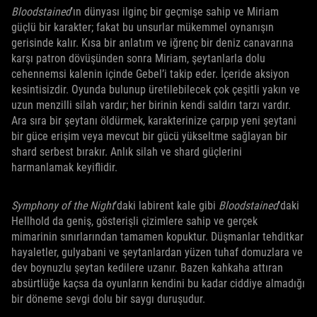
Bloodstained
’ın dünyası ilginç bir geçmişe sahip ve Miriam
güçlü bir karakter; fakat bu unsurlar mükemmel oynanışın
gerisinde kalır. Kısa bir anlatım ve iğrenç bir deniz canavarına
karşı patron dövüşünden sonra Miriam, şeytanlarla dolu
cehennemsi kalenin içinde Gebel’i takip eder. İçeride aksiyon
kesintisizdir. Oyunda bulunup üretilebilecek çok çeşitli yakın ve
uzun menzilli silah vardır; her birinin kendi saldırı tarzı vardır.
Ara sıra bir şeytanı öldürmek, karakterinize çarpıp yeni şeytani
bir güce erişim veya mevcut bir gücü yükseltme sağlayan bir
shard serbest bırakır. Anlık silah ve shard güçlerini
harmanlamak keyiflidir.
Symphony of the Night
’daki labirent kale gibi
Bloodstained
’daki
Hellhold da geniş, gösterişli çizimlere sahip ve gerçek
mimarinin sınırlarından tamamen kopuktur. Düşmanlar tehditkar
hayaletler, gulyabani ve şeytanlardan yüzen tuhaf domuzlara ve
dev boynuzlu şeytan kedilere uzanır. Bazen kahkaha attıran
absürtlüğe kaçsa da oyunların kendini bu kadar ciddiye almadığı
bir döneme sevgi dolu bir saygı duruşudur.