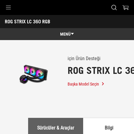
Accessibility links
ROG STRIX LC 360 RGB
Skip to content
Accessibility Help
Skip to Menu
ASUS Footer
-
Destek
MENÜ
Genel Bakış
Genel Bakış
Teknik Özellikler
için Ürün Desteği
ROG STRIX LC 3
Ödüller
Galeri
Başka Model Seçin
Destek
Sürücüler & Araçlar
Bilgi