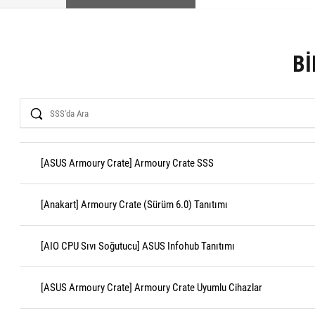
BI
Search
[ASUS Armoury Crate] Armoury Crate SSS
[Anakart] Armoury Crate (Sürüm 6.0) Tanıtımı
[AIO CPU Sıvı Soğutucu] ASUS Infohub Tanıtımı
[ASUS Armoury Crate] Armoury Crate Uyumlu Cihazlar