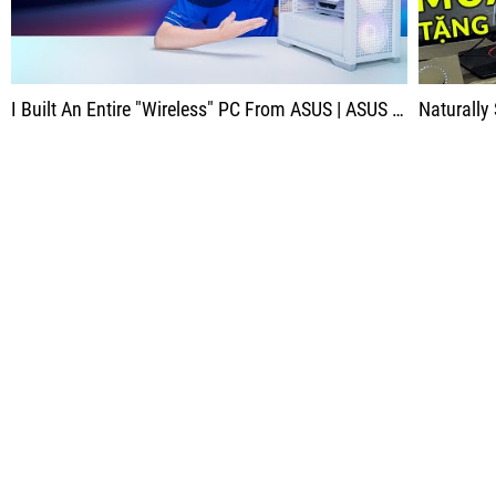
I Built An Entire "Wireless" PC From ASUS | ASUS TUF Z790 BTF WIFI DDR5 Mainboard So Quality!!
Naturally Saw 