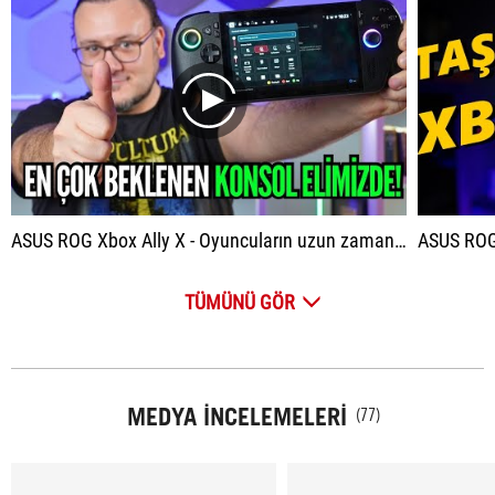
play
ASUS ROG Xbox Ally X - Oyuncuların uzun zamandır beklediği el konsolunu çok detaylı inceledik!
ASUS ROG 
TÜMÜNÜ GÖR
MEDYA İNCELEMELERI
(77)