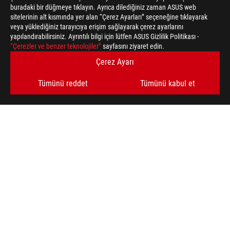
buradaki bir düğmeye tıklayın. Ayrıca dilediğiniz zaman ASUS web
sitelerinin alt kısmında yer alan “Çerez Ayarları” seçeneğine tıklayarak
veya yüklediğiniz tarayıcıya erişim sağlayarak çerez ayarlarını
yapılandırabilirsiniz. Ayrıntılı bilgi için lütfen ASUS Gizlilik Politikası -
“Çerezler ve benzer teknolojiler”
sayfasını ziyaret edin.
Çerez Ayarı
Tümünü reddet
Tümünü kabul et
ASUS
Footer
>
GAMING OYUN EL BILGISAYARI
>
ROG ALLY
>
ROG XBOX ALLY X (2025)
AWARD
DESTEKLENEN ÖDEME TÜRLERI
EN SON FIRSATLARI VE DAHA FAZLASINI ALIN