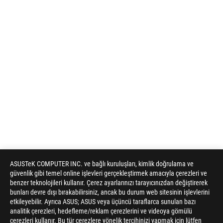
ASUSTeK COMPUTER INC. ve bağlı kuruluşları, kimlik doğrulama ve
güvenlik gibi temel online işlevleri gerçekleştirmek amacıyla çerezleri ve
benzer teknolojileri kullanır. Çerez ayarlarınızı tarayıcınızdan değiştirerek
bunları devre dışı bırakabilirsiniz, ancak bu durum web sitesinin işlevlerini
etkileyebilir. Ayrıca ASUS; ASUS veya üçüncü taraflarca sunulan bazı
analitik çerezleri, hedefleme/reklam çerezlerini ve videoya gömülü
çerezleri kullanır. Bu tür çerezlere yönelik tercihinizi yapmak için lütfen