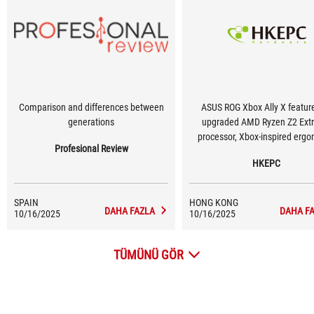
Comparison and differences between
ASUS ROG Xbox Ally X featur
generations
upgraded AMD Ryzen Z2 Ext
processor, Xbox-inspired erg
Profesional Review
design, and enhanced hand
HKEPC
gaming performance and exper
Ally X combines powerful hardw
refined comfort, delivering s
SPAIN
HONG KONG
gameplay for mainstream AAA tit
DAHA FAZLA
DAHA F
10/16/2025
10/16/2025
is an ideal choice for adva
Windows handheld gamers, prov
TÜMÜNÜ GÖR
more immersive console-li
experience. Although price and
involve trade-offs, its overa
performance is top-tier among 
in its class.