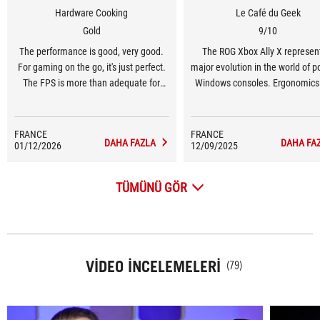
Hardware Cooking
Le Café du Geek
Gold
9/10
The performance is good, very good.
The ROG Xbox Ally X represen
For gaming on the go, it's just perfect.
major evolution in the world of p
The FPS is more than adequate for
Windows consoles. Ergonomics
most games. ... The major advantage
improved significantly, Xbo
is that this games console also
integration transforms everyda
doubles as a mini computer. You can
and the performance of the 
FRANCE
FRANCE
DAHA FAZLA
DAHA FA
01/12/2026
easily carry around a small USB hub
12/09/2025
Extreme provides real comfort
with an HDMI port and connect
playing modern games. This co
anywhere to work or play on a larger
combines the freedom of a PC wi
TÜMÜNÜ GÖR
screen.
simplicity of an Xbox, successf
bringing these two worlds togeth
is currently one of the best por
gaming experiences availabl
Windows.
VIDEO İNCELEMELERI
(79)