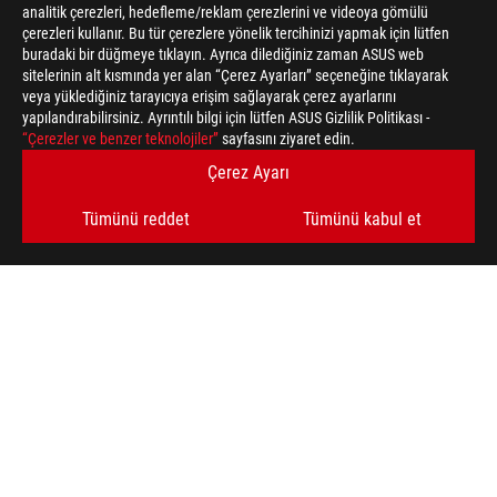
analitik çerezleri, hedefleme/reklam çerezlerini ve videoya gömülü
çerezleri kullanır. Bu tür çerezlere yönelik tercihinizi yapmak için lütfen
buradaki bir düğmeye tıklayın. Ayrıca dilediğiniz zaman ASUS web
sitelerinin alt kısmında yer alan “Çerez Ayarları” seçeneğine tıklayarak
veya yüklediğiniz tarayıcıya erişim sağlayarak çerez ayarlarını
yapılandırabilirsiniz. Ayrıntılı bilgi için lütfen ASUS Gizlilik Politikası -
ASUS
“Çerezler ve benzer teknolojiler”
sayfasını ziyaret edin.
Footer
>
GAMING EKRAN KARTLARI
>
ROG STRIX
Çerez Ayarı
>
ROG-STRIX-RTX3070-8G-V2-GAMING
GALLERY
Tümünü reddet
Tümünü kabul et
DESTEKLENEN ÖDEME TÜRLERI
EN SON FIRSATLARI VE DAHA FAZLASINI ALIN
KAYDOL
ROG HAKKINDA