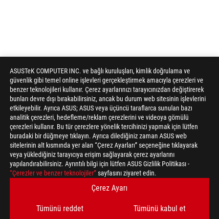
ASUSTeK COMPUTER INC. ve bağlı kuruluşları, kimlik doğrulama ve
güvenlik gibi temel online işlevleri gerçekleştirmek amacıyla çerezleri ve
benzer teknolojileri kullanır. Çerez ayarlarınızı tarayıcınızdan değiştirerek
bunları devre dışı bırakabilirsiniz, ancak bu durum web sitesinin işlevlerini
etkileyebilir. Ayrıca ASUS; ASUS veya üçüncü taraflarca sunulan bazı
analitik çerezleri, hedefleme/reklam çerezlerini ve videoya gömülü
çerezleri kullanır. Bu tür çerezlere yönelik tercihinizi yapmak için lütfen
buradaki bir düğmeye tıklayın. Ayrıca dilediğiniz zaman ASUS web
sitelerinin alt kısmında yer alan “Çerez Ayarları” seçeneğine tıklayarak
veya yüklediğiniz tarayıcıya erişim sağlayarak çerez ayarlarını
yapılandırabilirsiniz. Ayrıntılı bilgi için lütfen ASUS Gizlilik Politikası -
ASUS
“Çerezler ve benzer teknolojiler”
sayfasını ziyaret edin.
Footer
>
GAMING KULAKLIK & SES
>
USB KULAKLIK
Çerez Ayarı
>
ROG DELTA
GALLERY
Tümünü reddet
Tümünü kabul et