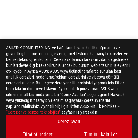
ASUSTeK COMPUTER INC. ve bağlı kuruluşları, kimlik doğrulama ve
güvenlik gibi temel online işlevleri gerçekleştirmek amacıyla çerezleri ve
benzer teknolojileri kullanır. Çerez ayarlarınızı tarayıcınızdan değiştirerek
bunları devre dışı bırakabilirsiniz, ancak bu durum web sitesinin işlevlerini
etkileyebilir. Ayrıca ASUS; ASUS veya üçüncü taraflarca sunulan bazı
analitik çerezleri, hedefleme/reklam çerezlerini ve videoya gömülü
çerezleri kullanır. Bu tür çerezlere yönelik tercihinizi yapmak için lütfen
buradaki bir düğmeye tıklayın. Ayrıca dilediğiniz zaman ASUS web
sitelerinin alt kısmında yer alan “Çerez Ayarları” seçeneğine tıklayarak
veya yüklediğiniz tarayıcıya erişim sağlayarak çerez ayarlarını
yapılandırabilirsiniz. Ayrıntılı bilgi için lütfen ASUS Gizlilik Politikası -
ASUS
“Çerezler ve benzer teknolojiler”
sayfasını ziyaret edin.
Footer
>
GAMING MONITÖRLER
>
MONITÖRLER FILTER
Çerez Ayarı
>
ROG STRIX XG27ACS-W
GALLERY
Tümünü reddet
Tümünü kabul et