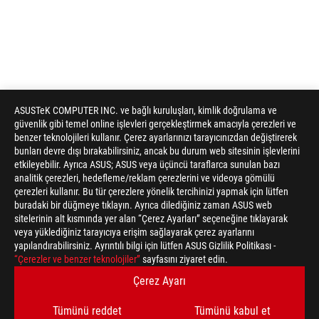
ASUSTeK COMPUTER INC. ve bağlı kuruluşları, kimlik doğrulama ve
güvenlik gibi temel online işlevleri gerçekleştirmek amacıyla çerezleri ve
benzer teknolojileri kullanır. Çerez ayarlarınızı tarayıcınızdan değiştirerek
bunları devre dışı bırakabilirsiniz, ancak bu durum web sitesinin işlevlerini
etkileyebilir. Ayrıca ASUS; ASUS veya üçüncü taraflarca sunulan bazı
analitik çerezleri, hedefleme/reklam çerezlerini ve videoya gömülü
çerezleri kullanır. Bu tür çerezlere yönelik tercihinizi yapmak için lütfen
buradaki bir düğmeye tıklayın. Ayrıca dilediğiniz zaman ASUS web
sitelerinin alt kısmında yer alan “Çerez Ayarları” seçeneğine tıklayarak
veya yüklediğiniz tarayıcıya erişim sağlayarak çerez ayarlarını
yapılandırabilirsiniz. Ayrıntılı bilgi için lütfen ASUS Gizlilik Politikası -
ASUS
“Çerezler ve benzer teknolojiler”
sayfasını ziyaret edin.
Footer
>
GAMING MONITÖRLER
>
MONITÖRLER FILTER
Çerez Ayarı
>
ROG SWIFT OLED PG32UCDMR
GALLERY
Tümünü reddet
Tümünü kabul et