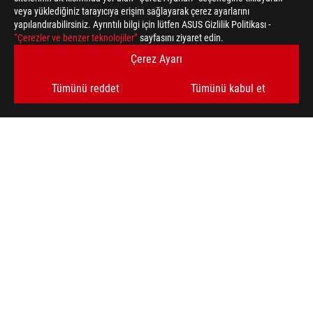
veya yüklediğiniz tarayıcıya erişim sağlayarak çerez ayarlarını
yapılandırabilirsiniz. Ayrıntılı bilgi için lütfen ASUS Gizlilik Politikası -
“Çerezler ve benzer teknolojiler”
sayfasını ziyaret edin.
Çerez Ayarı
Tümünü reddet
Tümünü kabul et
ASUS
Footer
>
GAMING ANAKARTLAR
>
ANAKARTLAR FILTER
>
ROG RAMPAGE VI EXTREME
AWARD
EN SON FIRSATLARI VE DAHA FAZLASINI ALIN
KAYDOL
ROG HAKKINDA