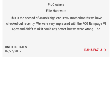
ProClockers
Elite Hardware
This is the second of ASUS’s high-end X299 motherboards we have
checked out recently. We were very impressed with the ROG Rampage VI
Apex and didn’t think it could any better, but we were wrong. The
Rampage VI Extreme takes that same premium bloodline and marries it
to top-notch aesthetics. Power users who want to run the very best every
single day have found their dreams come to life here.
UNITED STATES
DAHA FAZLA
09/25/2017