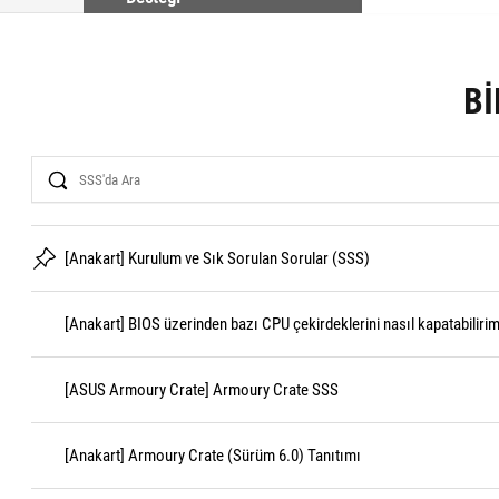
BI
Search
[Anakart] Kurulum ve Sık Sorulan Sorular (SSS)
[Anakart] BIOS üzerinden bazı CPU çekirdeklerini nasıl kapatabiliri
[ASUS Armoury Crate] Armoury Crate SSS
[Anakart] Armoury Crate (Sürüm 6.0) Tanıtımı