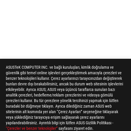
ASUSTeK COMPUTER INC. ve bağlı kuruluşları, kimlik doğrulama ve
güvenlik gibi temel online işlevleri gerçekleştirmek amacıyla çerezleri ve
benzer teknolojileri kullanır. Çerez ayarlarınızı tarayıcınızdan değiştirerek
bunları devre dışı bırakabilirsiniz, ancak bu durum web sitesinin işlevlerini
etkileyebilir. Ayrıca ASUS; ASUS veya üçüncü taraflarca sunulan bazı
analitik çerezleri, hedefleme/reklam çerezlerini ve videoya gömülü
çerezleri kullanır. Bu tür çerezlere yönelik tercihinizi yapmak için lütfen
buradaki bir düğmeye tıklayın. Ayrıca dilediğiniz zaman ASUS web
sitelerinin alt kısmında yer alan “Çerez Ayarları” seçeneğine tıklayarak
veya yüklediğiniz tarayıcıya erişim sağlayarak çerez ayarlarını
yapılandırabilirsiniz. Ayrıntılı bilgi için lütfen ASUS Gizlilik Politikası -
“Çerezler ve benzer teknolojiler”
sayfasını ziyaret edin.