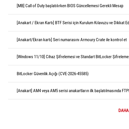
[MB] Call of Duty başlatılırken BIOS Güncellemesi Gerekli Mesajı
[Anakart / Ekran Kartı] BTF Serisi için Kurulum Kılavuzu ve Dikkat E
[Anakart/Ekran kartı] Seri numarasını Armoury Crate ile kontrol et
[Windows 11/10] Cihaz Şifrelemesi ve Standart BitLocker Şifrelemes
BitLocker Güvenlik Açığı (CVE-2026-45585)
[Anakart] AM4 veya AM5 serisi anakartların ilk başlatılmasında FTP
DAHA