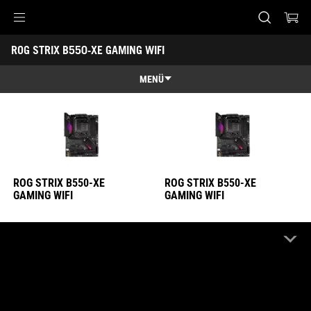
ROG STRIX B550-XE GAMING WIFI
ROG STRIX B550-XE GAMING WIFI
Accessibility links
ROG STRIX B550-XE GAMING WIFI
Skip to content
Accessibility Help
Skip to Menu
ASUS Footer
MENÜ
Genel Bakış
Genel Bakış
Teknik Özellikler
Ödüller
ROG STRIX B550-XE
ROG STRIX B550-XE
Galeri
GAMING WIFI
GAMING WIFI
Nereden Satın Alabilirim?
Destek
Satıştaki Mağazalar
Sadece stokta olanları göster
OFF