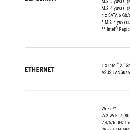
M.2_3 yuvası (
M.2_4 yuvası (
4 x SATA 6 Gb/
* M.2_4 yuvası,
®
** Intel
 Rapid
®
1 x Intel
 2.5G
ETHERNET
ASUS LANGuar
Wi-Fi 7*
2x2 Wi-Fi 7 (8
2,4/5/6 GHz fr
Wi-Fi 7 160MHz 