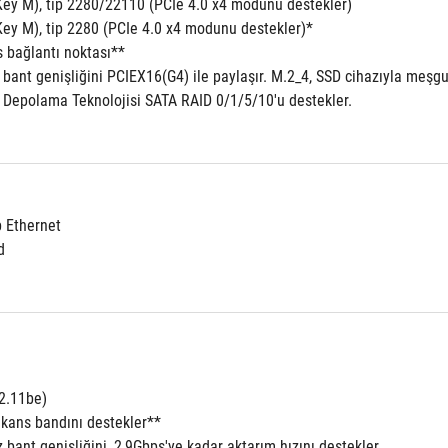
Key M), tip 2280/22110 (PCIe 4.0 x4 modunu destekler)
Key M), tip 2280 (PCIe 4.0 x4 modunu destekler)*
s bağlantı noktası**
 bant genişliğini PCIEX16(G4) ile paylaşır. M.2_4, SSD cihazıyla meşgu
 Depolama Teknolojisi SATA RAID 0/1/5/10'u destekler.
b Ethernet
d
02.11be)
ekans bandını destekler**
bant genişliğini, 2,9Gbps'ye kadar aktarım hızını destekler.