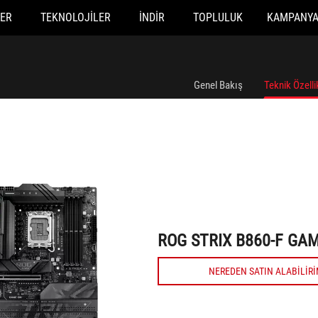
ER
TEKNOLOJILER
İNDIR
TOPLULUK
KAMPANY
ROG STRIX B860-F GAMING WIFI
Genel Bakış
Teknik Özelli
ROG STRIX B860-F GAM
NEREDEN SATIN ALABILIR