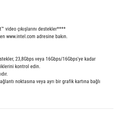
t™ video çıkışlarını destekler****
ütfen www.intel.com adresine bakın.
tekler, 23,8Gbps veya 16Gbps/16Gbps'ye kadar 
klerini kontrol edin.
dır.
antı noktasına veya ayrı bir grafik kartına bağlı 