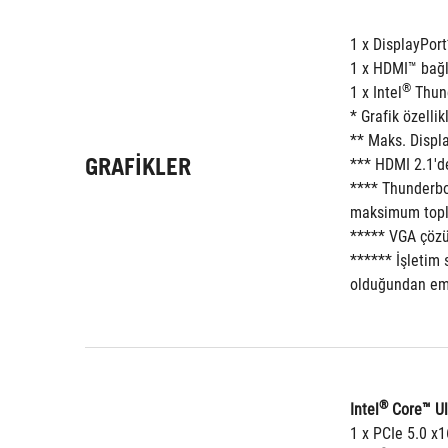
1 x DisplayPort
1 x HDMI™ bağl
®
1 x Intel
 Thun
* Grafik özelli
** Maks. Displa
GRAFIKLER
*** HDMI 2.1'de
**** Thunderbo
maksimum toplam
***** VGA çözün
****** İşletim 
olduğundan em
®
Intel
 Core™ Ul
1 x PCIe 5.0 x