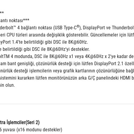
**
antı noktası***  
®
derbolt™ 4 bağlantı noktası (USB Type-C
), DisplayPort ve Thunderbol
kleri CPU türleri arasında değişiklik gösterebilir. Güncellemeler için l
yPort 1.4'te belirtildiği gibi DSC ile 8K@60Hz.
 belirtildiği gibi DSC ile 8K@60Hz'yi destekler.  
ltTM 4 modunda, DSC ile 8K@60Hz x1 veya 4K@60Hz x 2'ye kadar des
 bant genişliği, çözünürlük desteği için lütfen DisplayPort 2.1 özelli
ürlük desteği işlemcilerin veya grafik kartlarının çözünürlüğüne bağlı
sistemini kurarken lütfen monitörünüzün arka G/Ç panelindeki HDMI bağl
in olun.
tra İşlemciler(Seri 2)
16 yuvası (x16 modunu destekler)