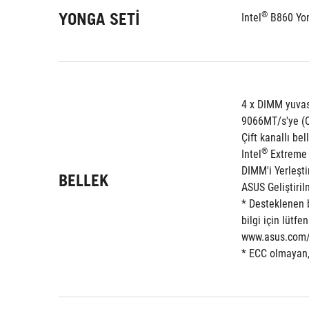
YONGA SETI
®
Intel
 B860 Yo
4 x DIMM yuvas
9066MT/s'ye (O
Çift kanallı be
®
Intel
 Extreme 
DIMM'i Yerleşt
BELLEK
ASUS Geliştirilm
* Desteklenen b
bilgi için lütf
www.asus.com/
* ECC olmayan,