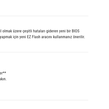
lmak üzere çeşitli hataları gideren yeni bir BIOS 
apmak için yeni EZ Flash aracını kullanmanız önerilir.
er**
akın.