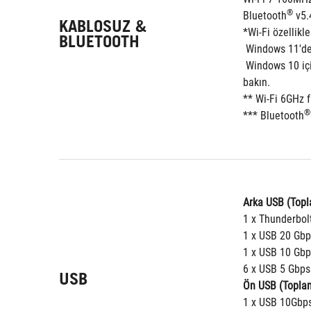
®
Bluetooth
 v5.
KABLOSUZ &
*Wi-Fi özellikle
BLUETOOTH
 Windows 11'de
 Windows 10 için lütfen herhangi bir sürücünün bulunmadığını unutmayın; ayrıntılar için lütfen Wi-Fi yonga seti satıcısının web sitesine 
bakın.
** Wi-Fi 6GHz f
®
*** Bluetooth
Arka USB (Topl
1 x Thunderbol
1 x USB 20 Gbp
1 x USB 10 Gbps
6 x USB 5 Gbps 
USB
Ön USB (Toplam
1 x USB 10Gbps