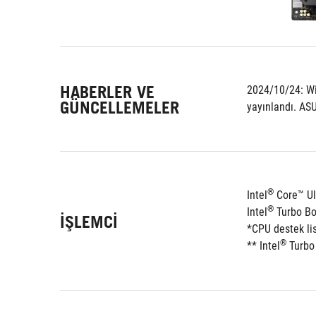
HABERLER VE
2024/10/24: Wi
GÜNCELLEMELER
yayınlandı. ASU
®
Intel
 Core™ Ul
®
Intel
 Turbo Bo
İŞLEMCI
*CPU destek li
®
** Intel
 Turbo