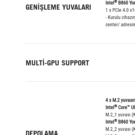
®
Intel
 B860 Yo
GENIŞLEME YUVALARI
1 x PCIe 4.0 x
- Kurulu cihaz
center/ adresin
MULTI-GPU SUPPORT
4 x M.2 yuvasın
®
Intel
 Core™ Ul
M.2_1 yuvası (
®
Intel
 B860 Yo
M.2_2 yuvası (
DEPOLAMA