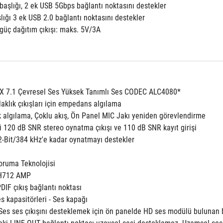
başlığı, 2 ek USB 5Gbps bağlantı noktasını destekler
lığı 3 ek USB 2.0 bağlantı noktasını destekler
 güç dağıtım çıkışı: maks. 5V/3A
 7.1 Çevresel Ses Yüksek Tanımlı Ses CODEC ALC4080*
laklık çıkışları için empedans algılama
ak algılama, Çoklu akış, Ön Panel MIC Jakı yeniden görevlendirme
li 120 dB SNR stereo oynatma çıkışı ve 110 dB SNR kayıt girişi
2-Bit/384 kHz'e kadar oynatmayı destekler
ruma Teknolojisi
3H712 AMP
PDIF çıkış bağlantı noktası
ses kapasitörleri - Ses kapağı
Ses ses çıkışını desteklemek için ön panelde HD ses modülü bulunan bi