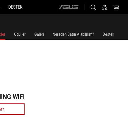
A
DESTEK
ASUS
home
logo
kler
Ödüller
Galeri
Nereden Satın Alabilirim?
Destek
ING WIFI
IM?