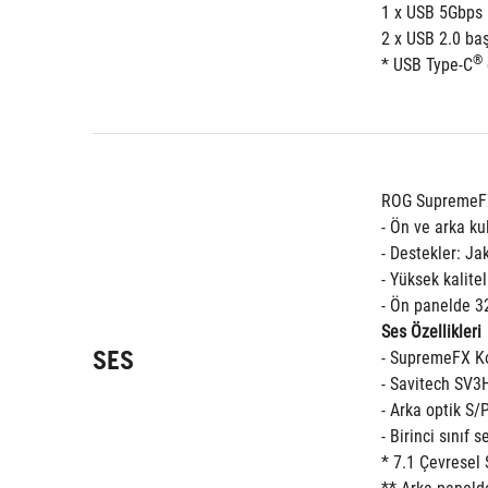
1 x USB 5Gbps 
2 x USB 2.0 baş
®
* USB Type-C
ROG SupremeFX
- Ön ve arka ku
- Destekler: J
- Yüksek kalite
- Ön panelde 3
Ses Özellikleri
SES
- SupremeFX Ko
- Savitech SV
- Arka optik S/
- Birinci sınıf 
* 7.1 Çevresel 