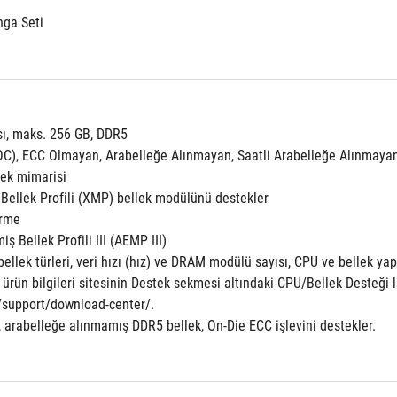
nga Seti
ı, maks. 256 GB, DDR5
C), ECC Olmayan, Arabelleğe Alınmayan, Saatli Arabelleğe Alınmay
llek mimarisi
Bellek Profili (XMP) bellek modülünü destekler
irme
iş Bellek Profili III (AEMP III)
ellek türleri, veri hızı (hız) ve DRAM modülü sayısı, CPU ve bellek yapı
en ürün bilgileri sitesinin Destek sekmesi altındaki CPU/Bellek Desteği l
support/download-center/.
 arabelleğe alınmamış DDR5 bellek, On-Die ECC işlevini destekler.