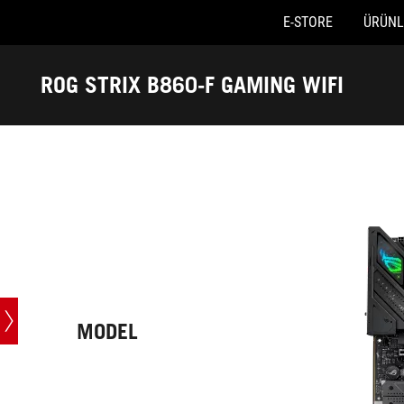
E-STORE
ÜRÜNL
Accessibility links
Skip to content
Accessibility Help
Skip to Menu
ASUS Footer
ROG STRIX B860-F GAMING WIFI
-
Teknik
Özellikler
MODEL