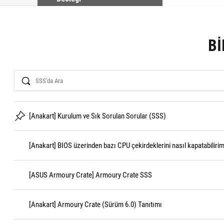
BI
Search
[Anakart] Kurulum ve Sık Sorulan Sorular (SSS)
[Anakart] BIOS üzerinden bazı CPU çekirdeklerini nasıl kapatabiliri
[ASUS Armoury Crate] Armoury Crate SSS
[Anakart] Armoury Crate (Sürüm 6.0) Tanıtımı