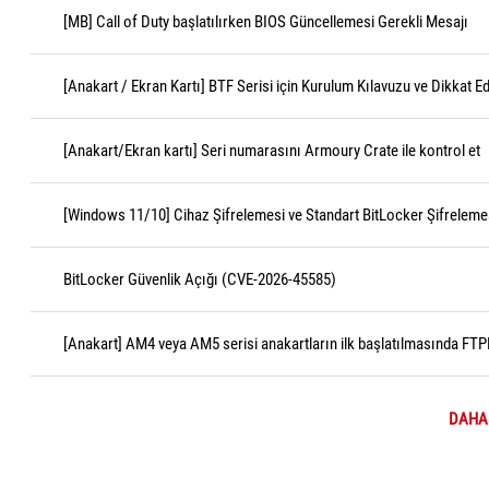
[MB] Call of Duty başlatılırken BIOS Güncellemesi Gerekli Mesajı
[Anakart / Ekran Kartı] BTF Serisi için Kurulum Kılavuzu ve Dikkat E
[Anakart/Ekran kartı] Seri numarasını Armoury Crate ile kontrol et
[Windows 11/10] Cihaz Şifrelemesi ve Standart BitLocker Şifrelemes
BitLocker Güvenlik Açığı (CVE-2026-45585)
[Anakart] AM4 veya AM5 serisi anakartların ilk başlatılmasında FTP
DAHA