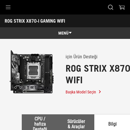
Accessibility links
ROG STRIX X870-I GAMING WIFI
Skip to content
Accessibility Help
Skip to Menu
ASUS Footer
-
Destek
MENÜ
Genel Bakış
Genel Bakış
Teknik Özellikler
için Ürün Desteği
ROG STRIX X870
Ödüller
WIFI
Galeri
Nereden Satın Alabilirim?
Başka Model Seçin
Destek
CPU /
Sürücüler
hafıza
Bilgi
& Araçlar
Desteği