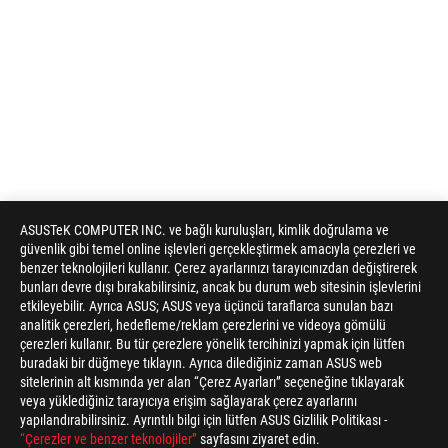
ASUSTeK COMPUTER INC. ve bağlı kuruluşları, kimlik doğrulama ve
güvenlik gibi temel online işlevleri gerçekleştirmek amacıyla çerezleri ve
benzer teknolojileri kullanır. Çerez ayarlarınızı tarayıcınızdan değiştirerek
bunları devre dışı bırakabilirsiniz, ancak bu durum web sitesinin işlevlerini
etkileyebilir. Ayrıca ASUS; ASUS veya üçüncü taraflarca sunulan bazı
analitik çerezleri, hedefleme/reklam çerezlerini ve videoya gömülü
çerezleri kullanır. Bu tür çerezlere yönelik tercihinizi yapmak için lütfen
buradaki bir düğmeye tıklayın. Ayrıca dilediğiniz zaman ASUS web
sitelerinin alt kısmında yer alan “Çerez Ayarları” seçeneğine tıklayarak
veya yüklediğiniz tarayıcıya erişim sağlayarak çerez ayarlarını
yapılandırabilirsiniz. Ayrıntılı bilgi için lütfen ASUS Gizlilik Politikası -
“Çerezler ve benzer teknolojiler”
sayfasını ziyaret edin.