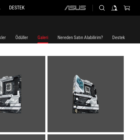
A
DESTEK
ASUS
home
logo
kler
Ödüller
Galeri
Nereden Satın Alabilirim?
Destek