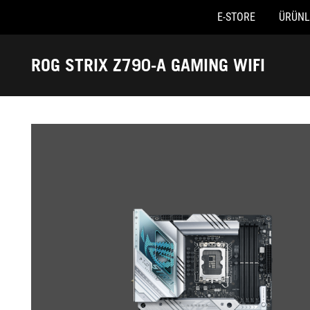
E-STORE
ÜRÜNL
Accessibility links
Skip to content
Accessibility Help
Skip to Menu
ASUS Footer
ROG STRIX Z790-A GAMING WIFI
-
Galeri