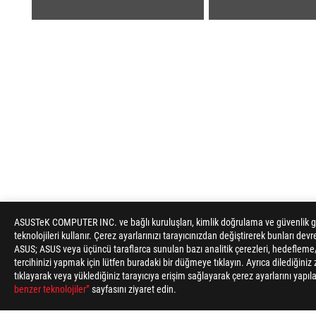
ASUS
ASUSTeK COMPUTER INC. ve bağlı kuruluşları, kimlik doğrulama ve güvenlik gib
Footer
teknolojileri kullanır. Çerez ayarlarınızı tarayıcınızdan değiştirerek bunları devre
ASUS; ASUS veya üçüncü taraflarca sunulan bazı analitik çerezleri, hedefleme/r
>
GAMING ANAKARTLAR
>
ANAKARTLAR FILTER
>
tercihinizi yapmak için lütfen buradaki bir düğmeye tıklayın. Ayrıca dilediğin
tıklayarak veya yüklediğiniz tarayıcıya erişim sağlayarak çerez ayarlarını yapılandı
DESTEKLENEN ÖDEME TÜRLERI
benzer teknolojiler”
sayfasını ziyaret edin.