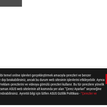
i temel online işlevleri gerçekleştirmek amacıyla çerezleri ve benzer
 dışı bırakabilirsiniz, ancak bu durum web sitesinin işlevlerini etkileyebilir. Ayrıca
eklam çerezlerini ve videoya gömülü çerezleri kullanır. Bu tür çerezlere yönelik
ROG STRIX Z790-A GAMING WIFI
GALLERY
iz zaman ASUS web sitelerinin alt kısmında yer alan “Çerez Ayarları” seçeneğine
rabilirsiniz. Ayrıntılı bilgi için lütfen ASUS Gizlilik Politikası -
“Çerezler ve