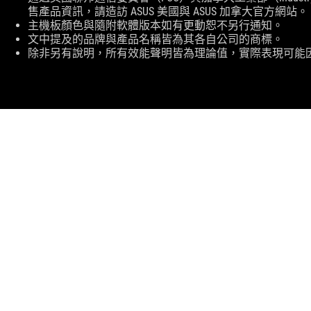
售產品資訊，請造訪 ASUS 美國與 ASUS 加拿大官方網站。
主機板顏色與隨附軟體版本如有更動恕不另行通知。
文中提及的品牌與產品名稱皆為其各自公司的商標。
除非另有說明，所有效能聲明皆為理論值，實際表現可能
ASUS
頁
>
電競 服飾、包類、裝備與電競椅
>
電腦包
尾
>
ROG RANGER 電競後背包 (BP1500)
SUPPORT
獲取最新優惠及更多資訊
註冊
關於 ROG
首頁