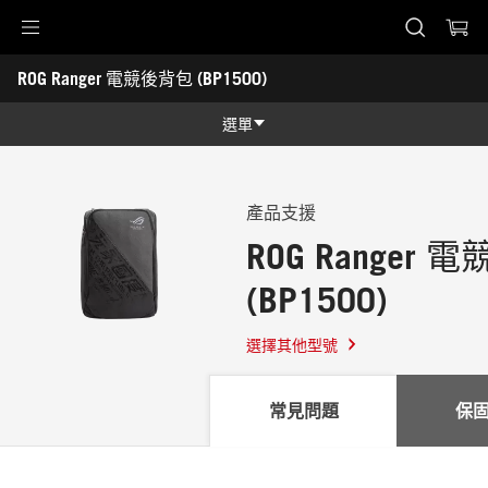
Accessibility links
ROG Ranger 電競後背包 (BP1500)
Skip to content
Accessibility Help
Skip to Menu
ASUS 頁尾
-
支
選單
援
功能特色
功能特色
技術規格
產品支援
ROG Ranger
產品圖照
(BP1500)
哪裡買
支援
選擇其他型號
常見問題
保