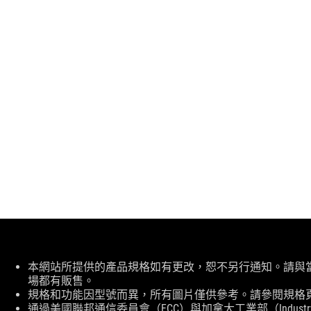
免
本網站所提供的產品規格如有更改，恕不另行通知。請與
責
場都有販售。
聲
規格和功能因型號而異，所有圖片僅供參考。請參閱規格
明
通過美國聯邦通信委員會（FCC）與加拿大工業部（Indust