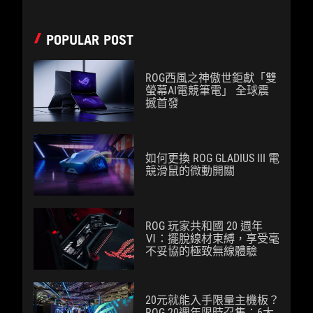
POPULAR POST
ROG西風之神傲世鉅獻「雙
螢幕AI電競筆電」 全球震
撼首發
如何更換 ROG GLADIUS III 電
競滑鼠的微動開關
ROG 玩家共和國 20 週年
Ⅵ：擺脫線材束縛，享受毫
不妥協的極致無線體驗
20元就能入手限量主機板？
ROG 20週年限時召集：6大