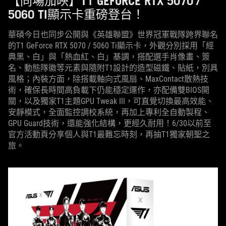
【同場加映】T1 GEFORCE RTX 5070 /
5060 TI顯示卡重磅登台！
華碩今日也同步公開與《英雄聯盟》世界冠軍戰隊跨界聯名
的T1 GeForce RTX 5070 / 5060 Ti顯示卡，外觀分別採用「經
典黑、白」與「熱血紅、白」基調，搭配選手肖像畫、簽
名、動態隊徽等元素與隨附T1設計的造型磁鐵、貼紙，別具
風格；內裝方面，除搭載軸向式風扇、MaxContact散熱技
術，確保長時間高負載下仍能穩定運作，亦配備雙BIOS開
關，以及獨家T1主題GPU Tweak III，可直覺切換最高效能、
安靜模式，全面監控調校系統，再加上專利全自動製程、
GPU Guard技術，還能強化結構，更經久耐用！6/30以前至
官方活動頁分享個人與T1最難忘時刻，再抽T1獨家朝聖之
旅。