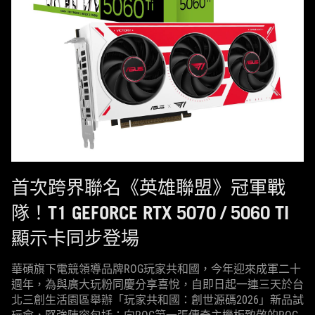
首次跨界聯名《英雄聯盟》冠軍戰
隊！T1 GEFORCE RTX 5070 / 5060 TI
顯示卡同步登場
華碩旗下電競領導品牌ROG玩家共和國，今年迎來成軍二十
週年，為與廣大玩粉同慶分享喜悅，自即日起一連三天於台
北三創生活園區舉辦「玩家共和國：創世源碼2026」新品試