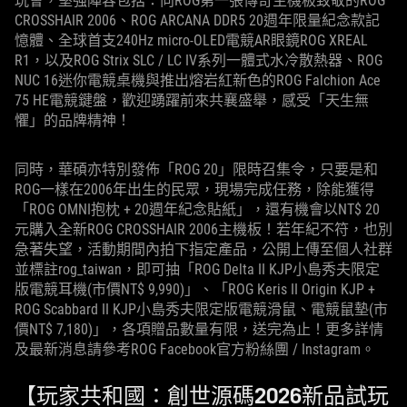
玩會，堅強陣容包括：向ROG第一張傳奇主機板致敬的ROG
CROSSHAIR 2006、ROG ARCANA DDR5 20週年限量紀念款記
憶體、全球首支240Hz micro-OLED電競AR眼鏡ROG XREAL
R1，以及ROG Strix SLC / LC IV系列一體式水冷散熱器、ROG
NUC 16迷你電競桌機與推出熔岩紅新色的ROG Falchion Ace
75 HE電競鍵盤，歡迎踴躍前來共襄盛舉，感受「天生無
懼」的品牌精神！
同時，華碩亦特別發佈「ROG 20」限時召集令，只要是和
ROG一樣在2006年出生的民眾，現場完成任務，除能獲得
「ROG OMNI抱枕 + 20週年紀念貼紙」，還有機會以NT$ 20
元購入全新ROG CROSSHAIR 2006主機板！若年紀不符，也別
急著失望，活動期間內拍下指定產品，公開上傳至個人社群
並標註rog_taiwan，即可抽「ROG Delta II KJP小島秀夫限定
版電競耳機(市價NT$ 9,990)」、「ROG Keris II Origin KJP +
ROG Scabbard II KJP小島秀夫限定版電競滑鼠、電競鼠墊(市
價NT$ 7,180)」，各項贈品數量有限，送完為止！更多詳情
及最新消息請參考ROG Facebook官方粉絲團 / Instagram。
【玩家共和國：創世源碼2026新品試玩