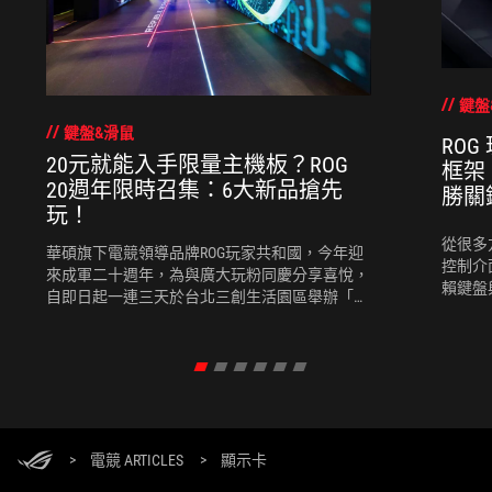
鍵盤
鍵盤&滑鼠
ROG
20元就能入手限量主機板？ROG
框架
20週年限時召集：6大新品搶先
勝關
玩！
從很多
華碩旗下電競領導品牌ROG玩家共和國，今年迎
控制介
來成軍二十週年，為與廣大玩粉同慶分享喜悅，
賴鍵盤
自即日起一連三天於台北三創生活園區舉辦「玩
玩《魔域
家共和國：創世源碼2026」新品試玩會，堅強陣
Tale
容包括：向ROG第一張傳奇主機板致敬的ROG
的 MU
CROSSHAIR 2006、ROG ARCANA DDR5 20週年限量
時已出
紀念款記憶體、全球首支240Hz micro-OLED電競
擬飛行
AR眼鏡ROG XREAL R1，以及ROG Strix SLC / LC IV系
額外購
列一體式水冷散熱器、ROG NUC 16迷你電競桌機
沒有專
與推出熔岩紅新色的ROG Falchion Ace 75 HE電競
>
電競 ARTICLES
>
顯示卡
鍵盤，歡迎踴躍前來共襄盛舉，感受「天生無