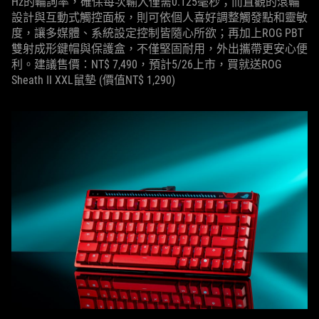
Hz的輪詢率，確保每次輸入僅需0.125毫秒；而直觀的滾輪
設計與互動式觸控面板，則可依個人喜好調整觸發點和靈敏
度，讓多媒體、系統設定控制皆隨心所欲；再加上ROG PBT
雙射成形鍵帽與保護盒，不僅堅固耐用，外出攜帶更安心便
利。建議售價：NT$ 7,490，預計5/26上市，買就送ROG
Sheath II XXL鼠墊 (價值NT$ 1,290)