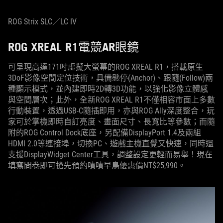
ROG Strix SLC／LC IV
ROG XREAL R1電競AR眼鏡
可呈現高達171吋虛擬大螢幕的ROG XREAL R1，搭載原生
3DoF影像空間定位技術，具備懸停(Anchor)、跟隨(Follow)兩
種顯示模式，並內建即時2D轉3D功能，以強化影像立體感
與空間層次；此外，全新ROG XREAL R1不僅相容市面上多數
行動裝置，透過USB-C隨插即用，亦與ROG Ally深度整合，玩
家可於掌機即時自訂亮度、畫面尺寸、長寬比等參數；而隨
附的ROG Control Dock底座，另配備DisplayPort 1.4及兩組
HDMI 2.0等連接埠，切換PC、遊戲主機直覺又快速，同時還
支援DisplayWidget Center工具，調整設定更輕而易舉！現在
填寫問卷即可搶先預約嘖嘖早鳥優惠價NT$25,990。