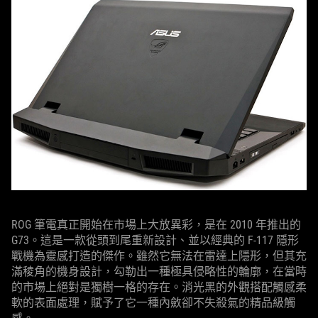
ROG 筆電真正開始在市場上大放異彩，是在 2010 年推出的
G73。這是一款從頭到尾重新設計、並以經典的 F-117 隱形
戰機為靈感打造的傑作。雖然它無法在雷達上隱形，但其充
滿稜角的機身設計，勾勒出一種極具侵略性的輪廓，在當時
的市場上絕對是獨樹一格的存在。消光黑的外觀搭配觸感柔
軟的表面處理，賦予了它一種內斂卻不失殺氣的精品級觸