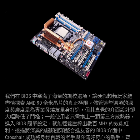
我們在 BIOS 中塞滿了海量的調校選項，讓硬派超頻玩家能
盡情探索 AMD 90 奈米晶片的真正極限。儘管這些選項的深
度與廣度是為專業發燒友量身打造，但其直覺的介面設計卻
大幅降低了門檻；一般使用者只需換上一顆第三方散熱器，
進入 BIOS 簡單設定，就能輕鬆壓榨出數百 MHz 的效能紅
利。透過將深奧的超頻選項整合進友善的 BIOS 介面中，
Crosshair 成功將身經百戰的老手與充滿好奇心的新手，齊