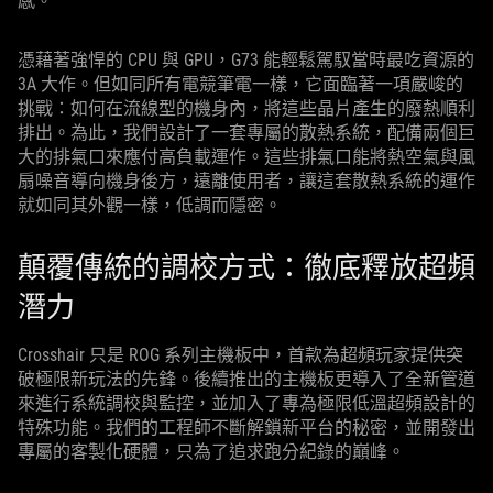
感。
憑藉著強悍的 CPU 與 GPU，G73 能輕鬆駕馭當時最吃資源的
3A 大作。但如同所有電競筆電一樣，它面臨著一項嚴峻的
挑戰：如何在流線型的機身內，將這些晶片產生的廢熱順利
排出。為此，我們設計了一套專屬的散熱系統，配備兩個巨
大的排氣口來應付高負載運作。這些排氣口能將熱空氣與風
扇噪音導向機身後方，遠離使用者，讓這套散熱系統的運作
就如同其外觀一樣，低調而隱密。
顛覆傳統的調校方式：徹底釋放超頻
潛力
Crosshair 只是 ROG 系列主機板中，首款為超頻玩家提供突
破極限新玩法的先鋒。後續推出的主機板更導入了全新管道
來進行系統調校與監控，並加入了專為極限低溫超頻設計的
特殊功能。我們的工程師不斷解鎖新平台的秘密，並開發出
專屬的客製化硬體，只為了追求跑分紀錄的巔峰。