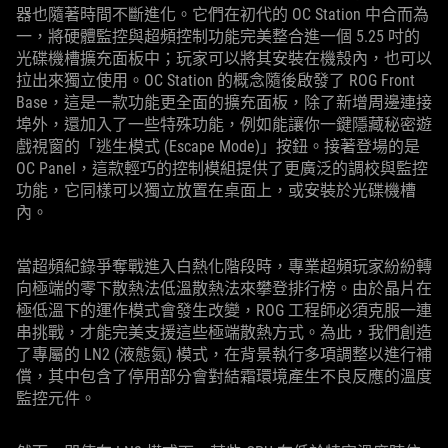
器也隨著時間不斷進化。它們在初代的 OC Station 中合而為
一，將硬體監控與超頻控制功能完美整合進一個 5.25 吋的
光碟機槽擴充面板中；玩家可以將其安裝在機殼內，也可以
拉出來獨立使用。OC Station 的概念隨後啟發了 ROG Front
Base，這是一款功能更全面的擴充面板，除了新增周邊連接
埠外，還加入了一些特殊功能，例如能讓你一鍵隱藏秘密遊
戲視窗的「逃生模式 (Escape Mode)」按鈕。接著登場的是
OC Panel，這款輕巧的控制模組提供了更廣泛的調校與監控
功能，它同樣可以獨立放置在桌面上，或安裝於光碟機槽
內。
當超頻紀錄爭奪戰進入白熱化階段時，專業超頻玩家紛紛轉
向極端的零下散熱法低溫散熱法來攀登排行榜。由於晶片在
極低溫下的運作模式會發生改變，ROG 工程師必須克服一連
串挑戰，才能完美支援這些極端散熱方式。為此，我們創造
了專屬的 LN2 (液態氮) 模式，在背景執行多項調整以進行補
償，其中包含了停用部分會對結霜環境產生不良反應的溫度
監控元件。