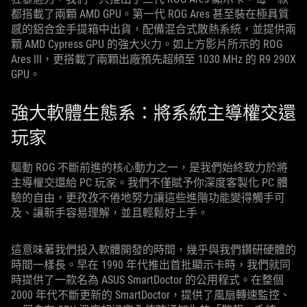
都搭載了兩顆 AMD GPU。第一代 ROG Ares 甚至裝在極具質
感的鋁合金手提箱中出貨，配備混合式散熱系統，並提供兩
顆 AMD Cypress GPU 的強大火力。如上方影片所示的 ROG
Ares III，更搭載了兩顆出廠預先超頻至 1030 MHz 的 R9 290X
GPU。
強大軟體生態系：將系統主導權交還
玩家
驅動 ROG 不斷前進的核心動力之一，是我們始終致力於將
主導權交還給 PC 玩家。我們不僅賦予你深度客製化 PC 體
驗的自由，更孜孜不倦地努力讓這些進階功能變得觸手可
及、讓新手容易理解，並且輕鬆好上手。
這意味著我們投入軟體開發的時間，幾乎與我們鑽研硬體的
時間一樣長。早在 1990 年代推出首批顯示卡時，我們就同
時提供了一款名為 ASUS SmartDoctor 的公用程式。在整個
2000 年代不斷更新的 SmartDoctor，提供了風扇轉速監控、