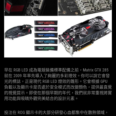
早在 RGB LED 成為電競裝備標準配備之前，Matrix GTX 285
就在 2009 年率先導入了絢麗的多彩燈效。你可以說它會發
光的標誌，正是現代 RGB LED 燈效的雛形。它會根據 GPU
負載以及顯示卡是否處於安全模式而改變顏色，提供最直覺
的視覺提示。即使在那個早期的年代，我們就非常重視將實
用功能與吸睛外觀完美結合的設計元素。
投注在 ROG 顯示卡的大部分研發心血都集中在散熱領域，