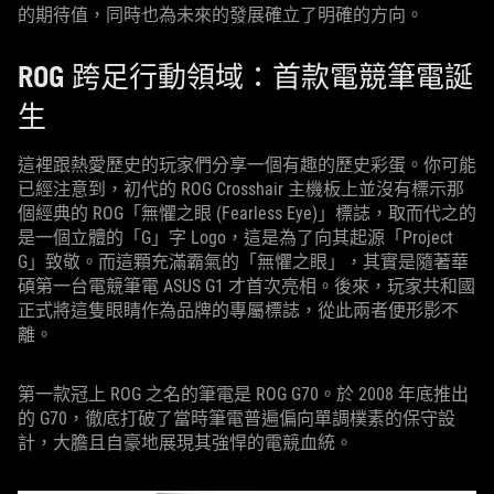
的期待值，同時也為未來的發展確立了明確的方向。
ROG 跨足行動領域：首款電競筆電誕
生
這裡跟熱愛歷史的玩家們分享一個有趣的歷史彩蛋。你可能
已經注意到，初代的 ROG Crosshair 主機板上並沒有標示那
個經典的 ROG「無懼之眼 (Fearless Eye)」標誌，取而代之的
是一個立體的「G」字 Logo，這是為了向其起源「Project
G」致敬。而這顆充滿霸氣的「無懼之眼」，其實是隨著華
碩第一台電競筆電 ASUS G1 才首次亮相。後來，玩家共和國
正式將這隻眼睛作為品牌的專屬標誌，從此兩者便形影不
離。
第一款冠上 ROG 之名的筆電是 ROG G70。於 2008 年底推出
的 G70，徹底打破了當時筆電普遍偏向單調樸素的保守設
計，大膽且自豪地展現其強悍的電競血統。