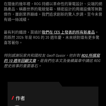
在隨後的幾年裡，ROG 持續以革命性的筆電設計、尖端的網
路產品、稱霸世界的電競螢幕、精密設計的周邊設備等無數
傑作，屢創業界巔峰。我們追求創新的驚人步調，至今未曾
有過一絲減緩。
最有利的鐵證，莫過於
我們在 CES 上發表的所有新產品
。
而既然 2026 年是 ROG 的 20 週年慶，未來絕對還有更多驚
喜等著你。
特別感謝玩家共和國校友 Geoff Gasior，他針對
ROG 所撰寫
的 10 週年回顧文章
，是我們在本文及後續篇章中講述 ROG
歷史故事的重要基石。
作者