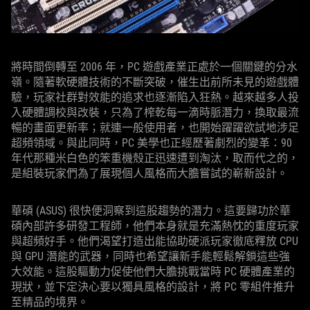
將時間倒轉至 2006 年，PC 遊戲產業正處於一個關鍵的分水
嶺。隨著軟硬體技術的不斷突破，催生出前所未見的遊戲體
驗，玩家社群對效能的追求也逐漸陷入狂熱。越來越多人投
入硬體調校與改裝，只為了榨乾每一滴時脈潛力，換取最流
暢的畫面更新率；就連一般使用者，也開始躍躍欲試地涉足
超頻領域。與此同時，PC 美學也正經歷著劇烈的變革：90
年代那種米白色的笨重機殼正迅速遭到淘汰，取而代之的，
是組裝玩家們為了展現個人風格而大膽嘗試的嶄新設計。
華碩 (ASUS) 很快便洞察到這股趨勢的潛力。這要歸功於華
碩內部許多研發工程師，他們本身就是充滿熱忱的重度玩家
與超頻好手。他們渴望打造出能協助硬派玩家徹底釋放 CPU
與 GPU 潛能的武器，同時也希望讓新手能輕鬆解鎖這些強
大效能。這股驅動力促使他們大膽挑戰當時 PC 硬體產業的
現狀，並下定決心要以獨具風格的設計，將 PC 零組件推升
至精品的境界。