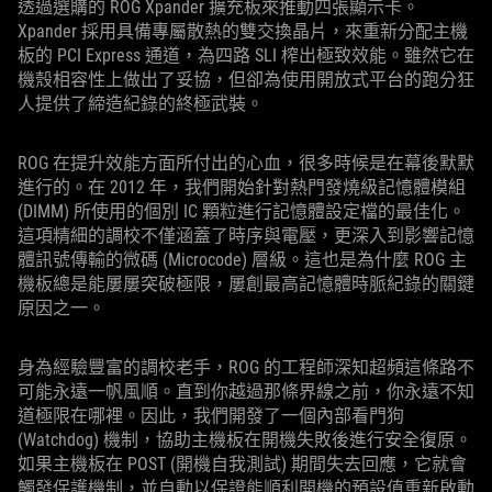
透過選購的 ROG Xpander 擴充板來推動四張顯示卡。
Xpander 採用具備專屬散熱的雙交換晶片，來重新分配主機
板的 PCI Express 通道，為四路 SLI 榨出極致效能。雖然它在
機殼相容性上做出了妥協，但卻為使用開放式平台的跑分狂
人提供了締造紀錄的終極武裝。
ROG 在提升效能方面所付出的心血，很多時候是在幕後默默
進行的。在 2012 年，我們開始針對熱門發燒級記憶體模組
(DIMM) 所使用的個別 IC 顆粒進行記憶體設定檔的最佳化。
這項精細的調校不僅涵蓋了時序與電壓，更深入到影響記憶
體訊號傳輸的微碼 (Microcode) 層級。這也是為什麼 ROG 主
機板總是能屢屢突破極限，屢創最高記憶體時脈紀錄的關鍵
原因之一。
身為經驗豐富的調校老手，ROG 的工程師深知超頻這條路不
可能永遠一帆風順。直到你越過那條界線之前，你永遠不知
道極限在哪裡。因此，我們開發了一個內部看門狗
(Watchdog) 機制，協助主機板在開機失敗後進行安全復原。
如果主機板在 POST (開機自我測試) 期間失去回應，它就會
觸發保護機制，並自動以保證能順利開機的預設值重新啟動