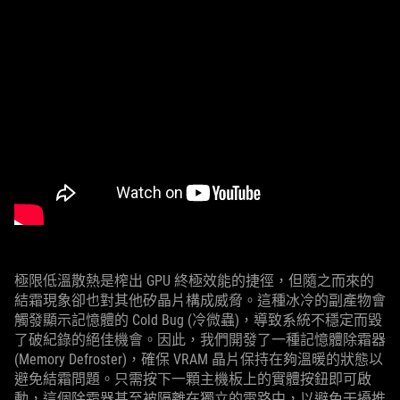
極限低溫散熱是榨出 GPU 終極效能的捷徑，但隨之而來的
結霜現象卻也對其他矽晶片構成威脅。這種冰冷的副產物會
觸發顯示記憶體的 Cold Bug (冷微蟲)，導致系統不穩定而毀
了破紀錄的絕佳機會。因此，我們開發了一種記憶體除霜器
(Memory Defroster)，確保 VRAM 晶片保持在夠溫暖的狀態以
避免結霜問題。只需按下一顆主機板上的實體按鈕即可啟
動，這個除霜器甚至被隔離在獨立的電路中，以避免干擾推