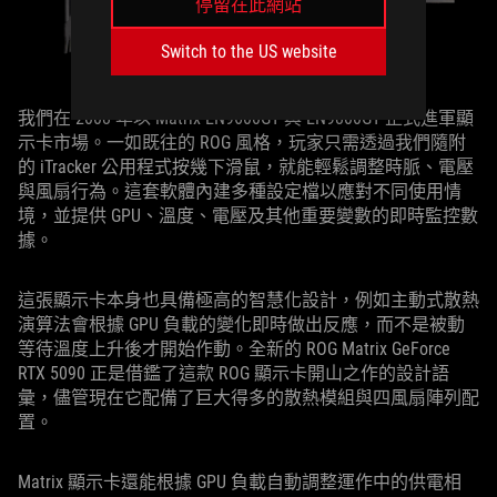
停留在此網站
Switch to the US website
我們在 2008 年以 Matrix EN9600GT 與 EN9800GT 正式進軍顯
示卡市場。一如既往的 ROG 風格，玩家只需透過我們隨附
的 iTracker 公用程式按幾下滑鼠，就能輕鬆調整時脈、電壓
與風扇行為。這套軟體內建多種設定檔以應對不同使用情
境，並提供 GPU、溫度、電壓及其他重要變數的即時監控數
據。
這張顯示卡本身也具備極高的智慧化設計，例如主動式散熱
演算法會根據 GPU 負載的變化即時做出反應，而不是被動
等待溫度上升後才開始作動。全新的 ROG Matrix GeForce
RTX 5090 正是借鑑了這款 ROG 顯示卡開山之作的設計語
彙，儘管現在它配備了巨大得多的散熱模組與四風扇陣列配
置。
Matrix 顯示卡還能根據 GPU 負載自動調整運作中的供電相