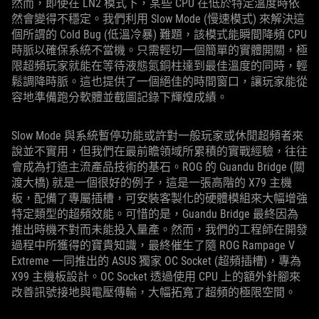
然而，即使在 LN2 模式下，某些 CPU 在低於特定溫度時依
然會變得不穩定。我們利用 Slow Mode (慢速模式) 來解決這
個所謂的 Cold Bug (低溫冷暴) 難題，該模式能瞬間降頻 CPU
時脈以確保系統不當機。只需輕切一個簡單的實體開關，極
限超頻玩家就能在等待液態氮銅柱達到最佳溫度的同時，輕
鬆調降時脈。這也提供了一個絕佳的時間窗口，讓玩家能從
容地準備跑分軟體並截圖記錄下輝煌成績。
Slow Mode 與系統暫停功能或許對一般玩家或休閒超頻者來
說並不實用，但我們在最前瞻領域所累積的實戰經驗，往往
會成為打造主流產品技術的基石。ROG 的 Guandu Bridge (關
渡大橋) 就是一個很好的例子，這是一張高階的 X79 主機
板，配備了專屬插槽，可安裝客製化的硬體模組來大幅增強
特定類型的超頻效能。可惜的是，Guandu Bridge 最終因為
推出時機不對而未能投入量產。然而，我們的工程師在開發
過程中所獲得的寶貴知識，最終催生了隨 ROG Rampage V
Extreme 一同推出的 ASUS 獨家 OC Socket (超頻插槽)，專為
X99 主機板設計。OC Socket 透過使用 CPU 上的額外針腳來
改善訊號接地與電壓傳輸，大幅拓寬了超頻的極限空間。