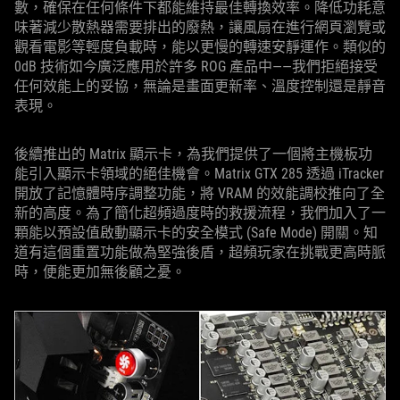
數，確保在任何條件下都能維持最佳轉換效率。降低功耗意
味著減少散熱器需要排出的廢熱，讓風扇在進行網頁瀏覽或
觀看電影等輕度負載時，能以更慢的轉速安靜運作。類似的
0dB 技術如今廣泛應用於許多 ROG 產品中——我們拒絕接受
任何效能上的妥協，無論是畫面更新率、溫度控制還是靜音
表現。
後續推出的 Matrix 顯示卡，為我們提供了一個將主機板功
能引入顯示卡領域的絕佳機會。Matrix GTX 285 透過 iTracker
開放了記憶體時序調整功能，將 VRAM 的效能調校推向了全
新的高度。為了簡化超頻過度時的救援流程，我們加入了一
顆能以預設值啟動顯示卡的安全模式 (Safe Mode) 開關。知
道有這個重置功能做為堅強後盾，超頻玩家在挑戰更高時脈
時，便能更加無後顧之憂。