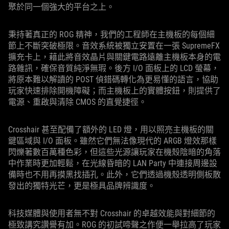
聚於同一個強大的平台之上。
秉持著真正的 ROG 精神，我們的工程師在主機板的每個細
節上不斷突破極限。音效系統被獨立安置在一張 SupremeFX
擴充卡上，藉此將音效晶片與關鍵電路遠離主機板本身的電
路雜訊，確保音質純淨無瑕。後方 I/O 面板上的 LCD 螢幕，
將原本難以解讀的 POST 偵錯碼轉化為更易懂的語言，協助
玩家快速排除開機障礙；而主機板上的實體按鈕，則提供了
電源、重啟與清除 CMOS 的直覺捷徑。
Crosshair 甚至配備了額外的 LED 燈，用以照亮主機板的關
鍵區域與 I/O 面板。雖然它們無法像現代的 ARGB 燈效那樣
閃爍著數百萬種色彩，但這些光源讓玩家在機殼陰暗的角落
中作業時更加輕鬆，在光線昏暗的 LAN Party 中連接周邊設
備時也不用再摸黑找插孔。此外，它們透過機殼透明側板散
發出的獨特光芒，更是極具品牌辨識度。
科技媒體與使用者無不對 Crosshair 的卓越效能與對細節的
極致講究讚譽有加。ROG 的初試啼聲之作便一舉拉高了玩家