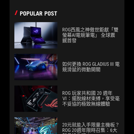
POPULAR POST
ROG西風之神傲世鉅獻「雙
螢幕AI電競筆電」 全球震
撼首發
如何更換 ROG GLADIUS III 電
競滑鼠的微動開關
ROG 玩家共和國 20 週年
Ⅵ：擺脫線材束縛，享受毫
不妥協的極致無線體驗
20元就能入手限量主機板？
ROG 20週年限時召集：6大