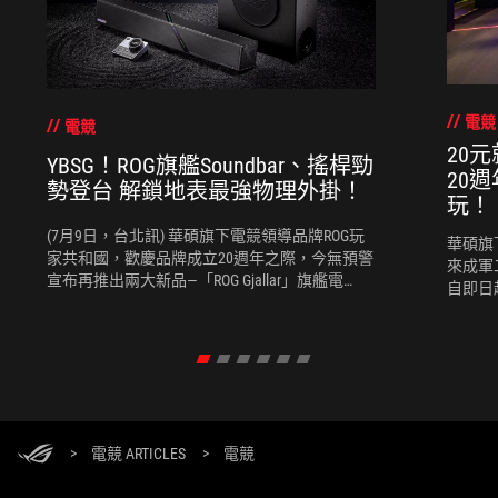
電競
電競
20
YBSG！ROG旗艦Soundbar、搖桿勁
20
勢登台 解鎖地表最強物理外掛！
玩！
(7月9日，台北訊) 華碩旗下電競領導品牌ROG玩
華碩旗
家共和國，歡慶品牌成立20週年之際，今無預警
來成軍
宣布再推出兩大新品—「ROG Gjallar」旗艦電
自即日
競 Soundbar，以及可高度自定義的「ROG Raikiri II
家共和
Pro」 PC控制器；且均支援Gear Link驅動軟體，
容包括
將為使用者帶來更沉浸、直覺與個人化的遊戲操
CROSS
縱體驗和音訊解決方案，湊齊電競房中最後一塊
紀念款記
拼圖！
AR眼鏡RO
列一體式
與推出熔岩
>
電競 ARTICLES
>
電競
鍵盤，
懼」的