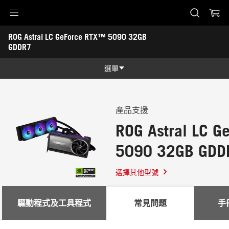
Accessibility links
ROG Astral LC GeForce RTX™ 5090 32GB 
Skip to content
Accessibility Help
Skip to Menu
ASUS 頁尾
GDDR7
-
支
選單
援
功能特色
功能特色
技術規格
產品支援
ROG Astral LC 
獎項
5090 32GB GDD
產品圖照
支援
選擇其他型號
驅動程式及工具程式
常見問題
手