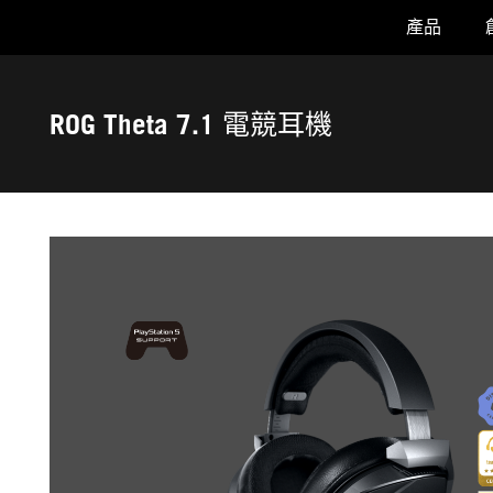
產品
Accessibility links
Skip to content
Accessibility Help
Skip to Menu
ASUS 頁尾
ROG Theta 7.1 電競耳機
-
產
品
圖
照