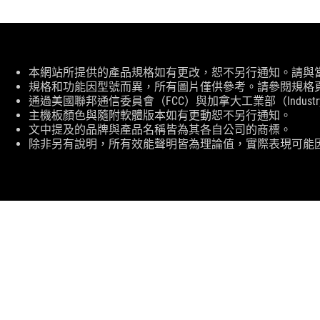
免
本網站所提供的產品規格如有更改，恕不另行通知。請與
責
規格和功能因型號而異，所有圖片僅供參考。請參閱規格
聲
通過美國聯邦通信委員會（FCC）與加拿大工業部（Indust
明
主機板顏色與隨附軟體版本如有更動恕不另行通知。
文中提及的品牌與產品名稱皆為其各自公司的商標。
除非另有說明，所有效能聲明皆為理論值，實際表現可能
ASUS
頁
尾
>
電競 耳機
>
無線連接
>
ROG PELTA 無線電競
關於 ROG
首頁
最新消息
NEWSROOM