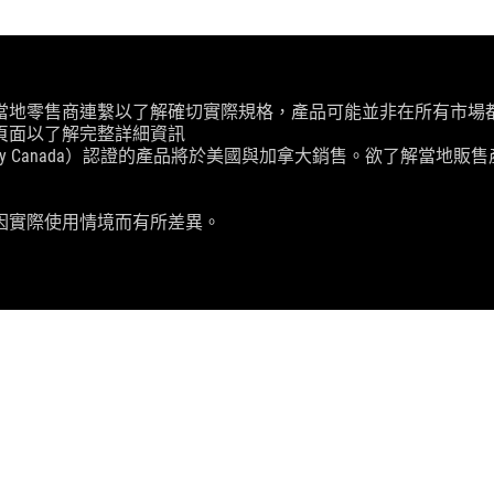
當地零售商連繫以了解確切實際規格，產品可能並非在所有市場
頁面以了解完整詳細資訊
ry Canada）認證的產品將於美國與加拿大銷售。欲了解當地販售產
因實際使用情境而有所差異。
耳機
SUPPORT