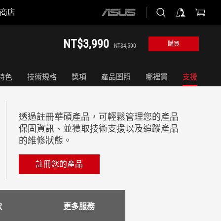
商店
ASUS
home
logo
NT$3,990
購買
NT$4,590
特色
技術規格
獎項
產品圖照
哪裡買
支援
透過註冊華碩產品，可輕鬆管理您的產品
保固資訊、並獲取技術支援以及追蹤產品
的維修狀態。
註冊您的產品
款
更多服務