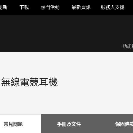
創新
下載
熱門活動
最新資訊
服務與支援
功能
lta 無線電競耳機
常見問題
手冊及文件
保固條