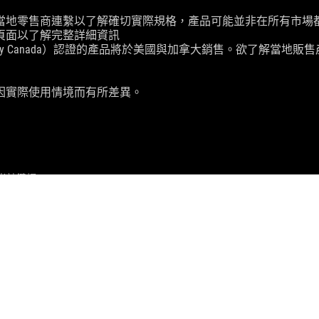
當地零售商連繫以了解確切實際規格，產品可能並非在所有市場
頁面以了解完整詳細資訊
ry Canada）認證的產品將於美國與加拿大銷售。欲了解當地販售產
因實際使用情境而有所差異。
X 光軸鍵帽
SUPPORT
人