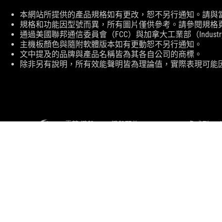
免
本網站所提供的產品規格如有更改，恕不另行通知。請與
責
規格和功能因型號而異，所有圖片僅供參考。請參閱規格
聲
通過美國聯邦通信委員會（FCC）與加拿大工業部（Indust
明
主機板顏色與隨附軟體版本如有更動恕不另行通知。
文中提及的品牌與產品名稱皆為其各自公司的商標。
除非另有說明，所有效能聲明皆為理論值，實際表現可能
ASUS
頁
尾
>
電競 鍵盤
>
鍵盤配件
>
ROG PBT 二色成型 R
關於 ROG
首頁
最新消息
NEWSROOM
華碩聯合科技股份有限公司(統一編號:70353815)為本商城營業