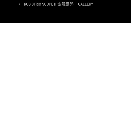
>
ROG STRIX SCOPE II 電競鍵盤
GALLERY
獲取最新優惠及更多資訊
註冊
關於 ROG
首頁
最新消息
NEWSROOM
facebook
instagram
華碩聯合科技股份有限公司(統一編號:70353815)為本商城營業人