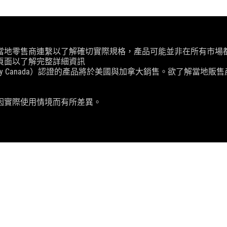
當地零售商連繫以了解確切實際規格，產品可能並非在所有市場
頁面以了解完整詳細資訊
ry Canada）認證的產品將於美國與加拿大銷售。欲了解當地販售產
因實際使用情境而有所差異。
CE EXTREME 無線滑鼠
SUPPORT