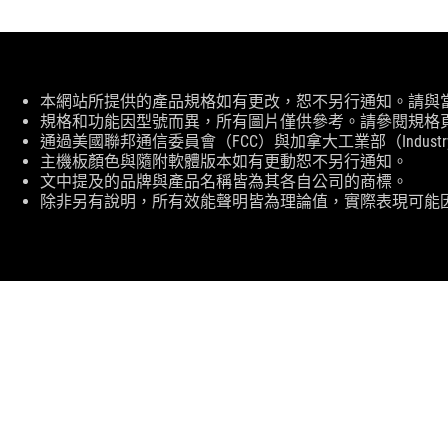
免
本網站所提供的產品規格如有更改，恕不另行通知。請與
責
規格和功能因型號而異，所有圖片僅供參考。請參閱規格
聲
通過美國聯邦通信委員會（FCC）與加拿大工業部（Indust
明
主機板顏色與隨附軟體版本如有更動恕不另行通知。
文中提及的品牌與產品名稱皆為其各自公司的商標。
除非另有說明，所有效能聲明皆為理論值，實際表現可能
ASUS
頁
尾
>
電競 滑鼠 & 鼠墊
>
雙手通用
>
ROG HARPE A
關於 ROG
首頁
最新消息
NEWSROOM