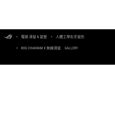
ASUS
頁
>
電競 滑鼠 & 鼠墊
>
人體工學右手鼠形
尾
>
ROG CHAKRAM X 無線滑鼠
GALLERY
獲取最新優惠及更多資訊
註冊
關於 ROG
首頁
最新消息