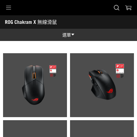
Accessibility links
ROG Chakram X 無線滑鼠
Skip to content
Accessibility Help
Skip to Menu
ASUS 頁尾
-
產
選單
品
圖
功能特色
照
功能特色
技術規格
獎項
產品圖照
支援