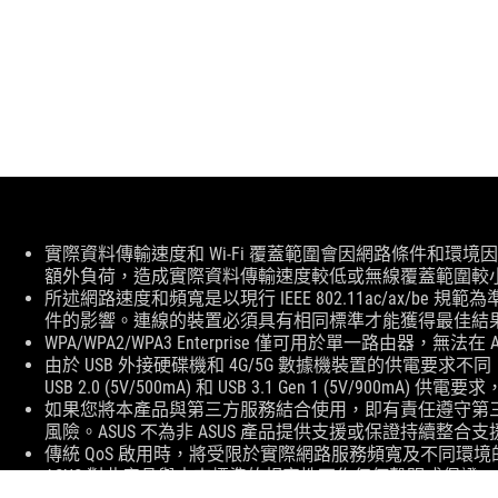
免
實際資料傳輸速度和 Wi-Fi 覆蓋範圍會因網路條件和
責
額外負荷，造成實際資料傳輸速度較低或無線覆蓋範圍較
聲
所述網路速度和頻寬是以現行 IEEE 802.11ac/ax/
明
件的影響。連線的裝置必須具有相同標準才能獲得最佳結
WPA/WPA2/WPA3 Enterprise 僅可用於單一路由器，無法在
由於 USB 外接硬碟機和 4G/5G 數據機裝置的供電要求
USB 2.0 (5V/500mA) 和 USB 3.1 Gen 1 (5V/
如果您將本產品與第三方服務結合使用，即有責任遵守第
風險。ASUS 不為非 ASUS 產品提供支援或保證持續整合支
傳統 QoS 啟用時，將受限於實際網路服務頻寬及不同環
ASUS 對此產品與未來標準的相容性不作任何聲明或保證。