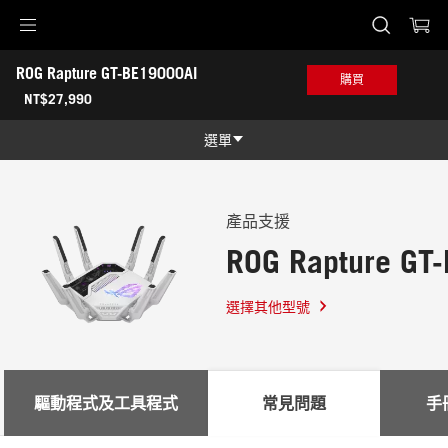
Accessibility links
ROG Rapture GT-BE19000AI
Skip to content
Accessibility Help
Skip to Menu
ASUS 頁尾
購買
-
NT$27,990
支
援
選單
功能特色
功能特色
技術規格
產品支援
ROG Rapture GT
獎項
產品圖照
選擇其他型號
哪裡買
支援
驅動程式及工具程式
常見問題
手