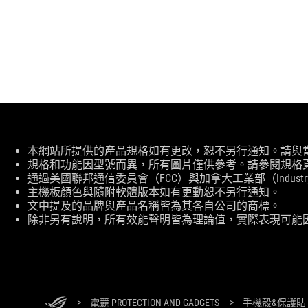
免
本網站所提供的產品規格如有更改，恕不另行通知。請與
責
規格和功能因型號而異，所有圖片僅供參考。請參閱規格
聲
通過美國聯邦通信委員會（FCC）與加拿大工業部（Indust
明
主機板顏色與隨附軟體版本如有更動恕不另行通知。
文中提及的品牌與產品名稱皆為其各自公司的商標。
除非另有說明，所有效能聲明皆為理論值，實際表現可能
ASUS
頁
尾
>
電競 PROTECTION AND GADGETS
>
手機殼&保護貼