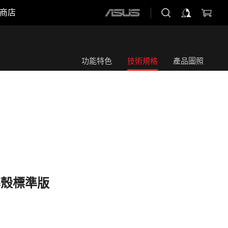
商店
ASUS
home
logo
功能特色
技術規格
產品圖照
魔防摔殼標準版