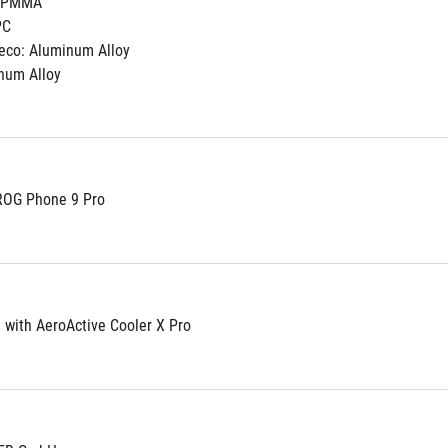
C+PMMA
PC
eco: Aluminum Alloy 
num Alloy
ROG Phone 9 Pro
 with AeroActive Cooler X Pro