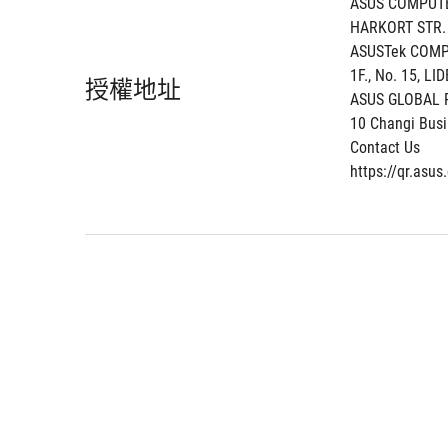
ASUS COMPUT
HARKORT STR.
ASUSTek COMP
1F., No. 15, LI
授權地址
ASUS GLOBAL P
10 Changi Busi
Contact Us
https://qr.asu