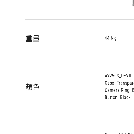
重量
44.6 g
AY2503_DEVIL
Case: Transpar
顏色
Camera Ring: B
Button: Black