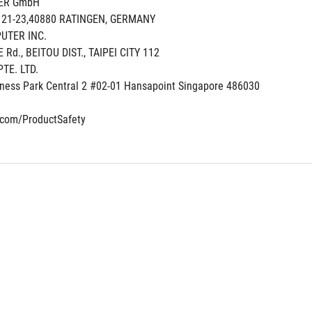
ER GmbH
 21-23,40880 RATINGEN, GERMANY
UTER INC.
DE Rd., BEITOU DIST., TAIPEI CITY 112
TE. LTD.
ness Park Central 2 #02-01 Hansapoint Singapore 486030
s.com/ProductSafety