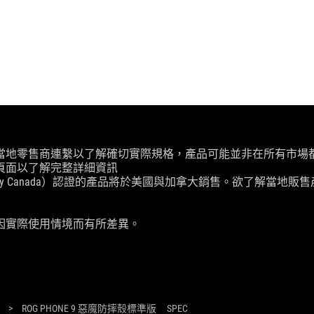
當地零售商連繫以了解確切實際規格，產品可能並非在所有市場
頁面以了解完整詳細資訊
ry Canada）認證的產品將於美國與加拿大銷售。欲了解當地販售產
因實際使用情境而有所差異。
>
ROG PHONE 9 惡魔防摔殼標準版
SPEC