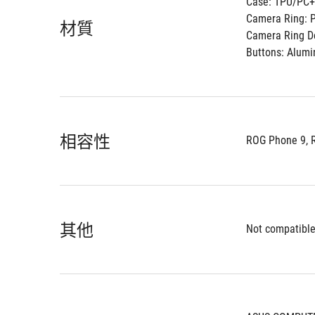
Case: TPU/P
Camera Ring: 
材質
Camera Ring D
Buttons: Alumi
相容性
ROG Phone 9, 
其他
Not compatible