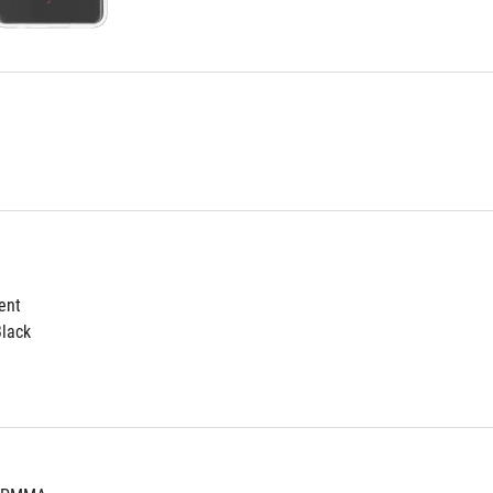
ent
lack